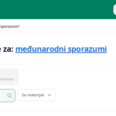
P
 sporazumi"
e za:
međunarodni sporazumi
nalaženje
Svi materijali