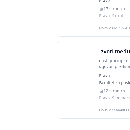
Pravo
17 stranica
Pravo, Skripte
Objavio MARIJASF
·
Izvori međ
opšti principi 
ugovori predsta
ugovorima koji s
Pravo
Fakultet za posl
12 stranica
Pravo, Seminarsk
Objavio studenti.rs
·