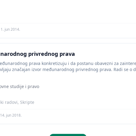
11. jun 2014.
unarodnog privrednog prava
međunarodnog prava konkretizuju i da postanu obavezni za zainte
vljaju značajan izvor međunarodnog privrednog prava. Radi se o dv
e u...
ovne studije i pravo
i radovi, Skripte
14. jun 2018.