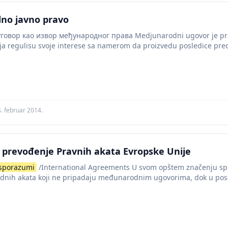
no javno pravo
овор као извор међународног права Medjunarodni ugovor je prav
ja regulisu svoje interese sa namerom da proizvedu posledice pr
m mora...
. februar 2014.
a prevođenje Pravnih akata Evropske Unije
sporazumi
/International Agreements U svom opštem značenju spo
dnih akata koji ne pripadaju međunarodnim ugovorima, dok u po
akt...