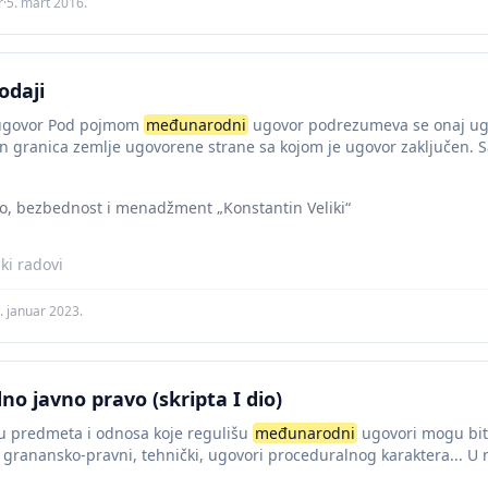
r
·
5. mart 2016.
odaji
govor Pod pojmom
međunarodni
ugovor podrezumeva se onaj ug
an granica zemlje ugovorene strane sa kojom je ugovor zaključen.
vo, bezbednost i menadžment „Konstantin Veliki“
ki radovi
. januar 2023.
o javno pravo (skripta I dio)
u predmeta i odnosa koje regulišu
međunarodni
ugovori mogu biti
, granansko-pravni, tehnički, ugovori proceduralnog karaktera..
češći naziv za sporazume subjekata...