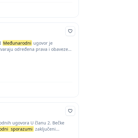
I
Međunarodni
ugovor je
tvaraju određena prava i obaveze.
rodnih ugovora U članu 2. Bečke
odni
sporazumi
zaključeni...