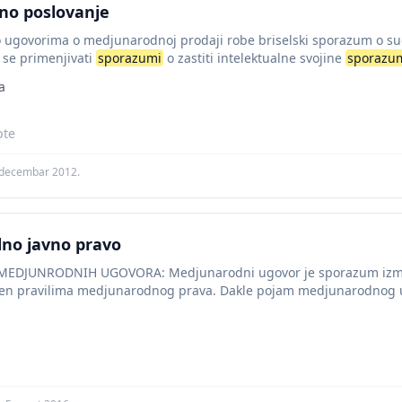
o poslovanje
 ugovorima o medjunarodnoj prodaji robe briselski sporazum o su
 se primenjivati
sporazumi
o zastiti intelektualne svojine
sporazu
a
pte
 decembar 2012.
no javno pravo
 MEDJUNRODNIH UGOVORA: Medjunarodni ugovor je sporazum iz
jen pravilima medjunarodnog prava. Dakle pojam medjunarodnog u
rma 3.Subjekti 4.I uredjenost medjunarodnim pravom(...