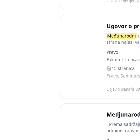
Objavio Energetica
Ugovor o pr
Međunarodni
u
strana nalazi v
Pravo
Fakultet za pra
15 stranica
Pravo, Seminars
Objavio Ivanaris
·
30
Medjunarodn
. Prema sadržaj
administrativni
uobičajen i naj