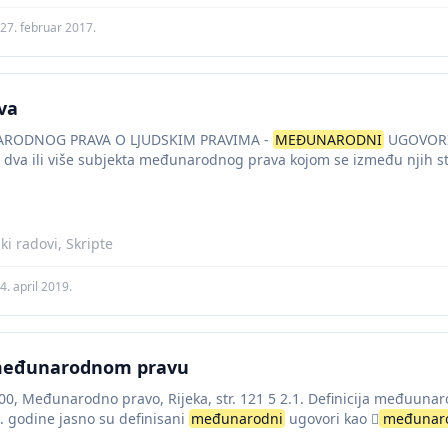
27. februar 2017.
va
ARODNOG PRAVA O LJUDSKIM PRAVIMA -
MEĐUNARODNI
UGOVOR
a dva ili više subjekta međunarodnog prava kojom se između njih s
.
i radovi, Skripte
4. april 2019.
međunarodnom pravu
00, Međunarodno pravo, Rijeka, str. 121 5 2.1. Definicija međuuna
. godine jasno su definisani
međunarodni
ugovori kao 
međunar