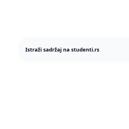
Istraži sadržaj na studenti.rs
studenti
studenti.rs naslovnica