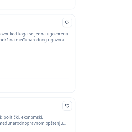
ovor kod koga se jedna ugovorena
 Sadržina međunarodnog ugovora...
: politički, ekonomski,
. U međunarodnopravnom opštenju