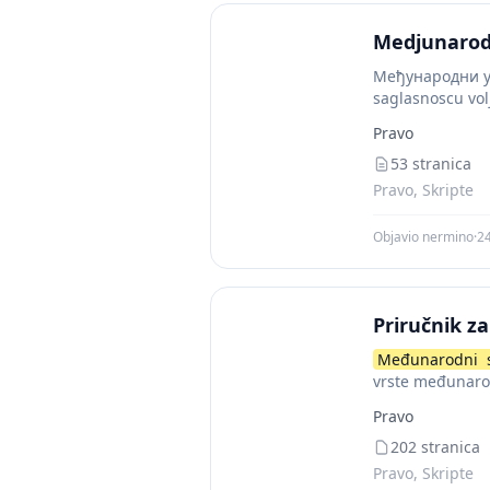
Medjunarod
Међународни уг
saglasnoscu vol
prava. Sporazu
Pravo
53 stranica
Pravo, Skripte
Objavio nermino
·
24
Priručnik z
Međunarodni
vrste međunaro
manje formalan 
Pravo
202 stranica
Pravo, Skripte