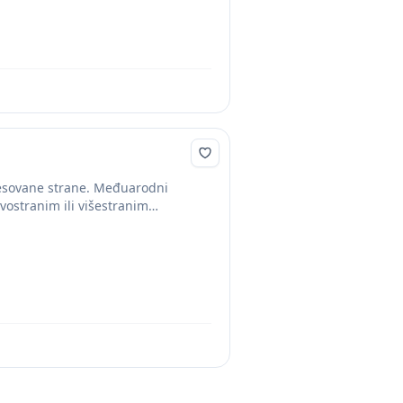
resovane strane. Međuarodni
ostranim ili višestranim