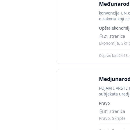
Međunarodn
konvencija UN o
o zakonu koji ce
Opšta ekonomij
21 stranica
Ekonomija, Skri
Objavio kola24
·
13.
Medjunarod
POJAM I VRSTE
subjekata ured
1,Sporazum 2.Fo
Pravo
31 stranica
Pravo, Skripte