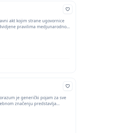
ni akt kojim strane ugovornice
edvidjene pravilima medjunarodnog
razum je generički pojam za sve
sebnom značenju predstavlja