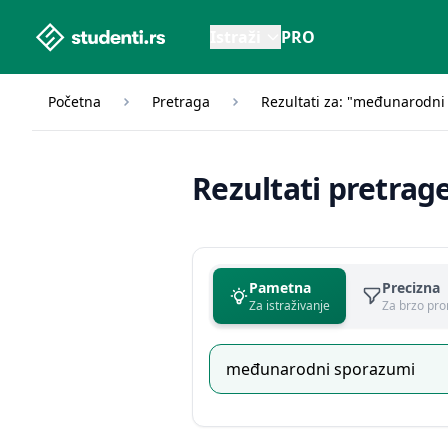
studenti.rs home page
Istraži
PRO
Početna
Pretraga
Rezultati za: "međunarodni
Rezultati pretrag
Pametna
Precizna
Za istraživanje
Za brzo pro