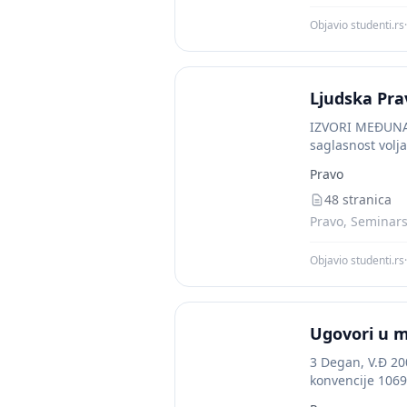
Objavio studenti.rs
·
Ljudska Pra
IZVORI MEĐUN
saglasnost volj
Međunarodne..
Pravo
48 stranica
Pravo, Seminarsk
Objavio studenti.rs
·
Ugovori u 
3 Degan, V.Đ 20
konvencije 1069