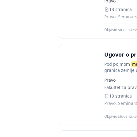
Pravo
13 stranica
Pravo, Seminarsk
Objavio studenti.rs
·
Ugovor o pr
Pod pojmom
me
granica zemlje 
Pravo
Fakultet za pra
19 stranica
Pravo, Seminarsk
Objavio studenti.rs
·