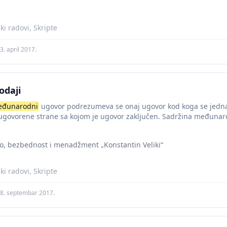
i radovi, Skripte
3. april 2017.
odaji
đunarodni
ugovor podrezumeva se onaj ugovor kod koga se jedna
ugovorene strane sa kojom je ugovor zaključen. Sadržina međunar
vo, bezbednost i menadžment „Konstantin Veliki“
i radovi, Skripte
8. septembar 2017.