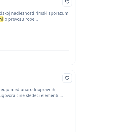
dskoj nadleznosti rimski sporazum
mi
o prevozu robe...
medju medjunarodnopravnih
govora cine sledeci elementi: