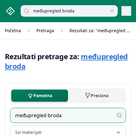
studenti.rs home page
Pretraži dokumente
Navi
Početna
Pretraga
Rezultati za: "međupregled broda"
Rezultati pretrage za:
međupregled
broda
Pametna
Precizna
Svi materijali