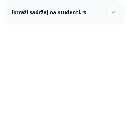
Istraži sadržaj na studenti.rs
studenti.rs naslovnica
Više od 250 hiljada studenata nam je ukazalo poverenje!
studenti.rs
Podrška
O nama
Pomoć
Blog
Kontakt
PRO članstvo (Cene)
Status
Šta je PRO članstvo
Pravno