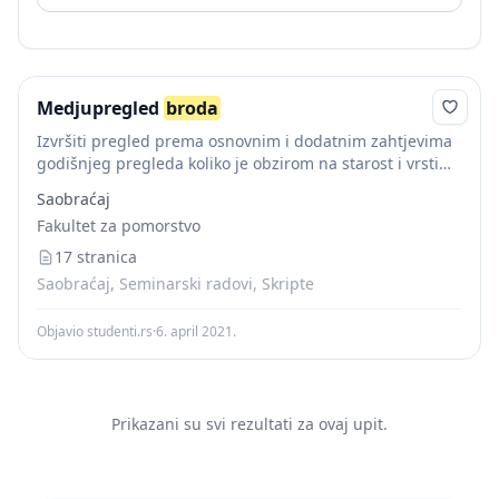
Medjupregled
broda
Izvršiti pregled prema osnovnim i dodatnim zahtjevima
godišnjeg pregleda koliko je obzirom na starost i vrsti
brodova primjenljivo, te sprovesti, koliko je primjenljivo,
Saobraćaj
preglede čeličnih brodova s vlastitim porivom s...
Fakultet za pomorstvo
17 stranica
Saobraćaj, Seminarski radovi, Skripte
Objavio studenti.rs
·
6. april 2021.
Prikazani su svi rezultati za ovaj upit.