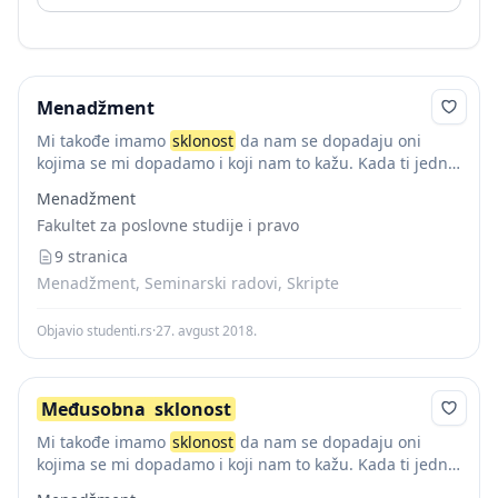
Menadžment
Mi takođe imamo
sklonost
da nam se dopadaju oni
kojima se mi dopadamo i koji nam to kažu. Kada ti jedna
osoba otkrije da joj se dopadaš, gotovo je nemoguće...
Menadžment
Fakultet za poslovne studije i pravo
9 stranica
Menadžment, Seminarski radovi, Skripte
Objavio studenti.rs
·
27. avgust 2018.
Međusobna
sklonost
Mi takođe imamo
sklonost
da nam se dopadaju oni
kojima se mi dopadamo i koji nam to kažu. Kada ti jedna
osoba otkrije da joj se dopadaš, gotovo je nemoguće...