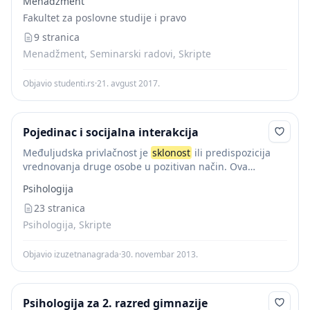
Menadžment
Fakultet za poslovne studije i pravo
9 stranica
Menadžment, Seminarski radovi, Skripte
Objavio studenti.rs
·
21. avgust 2017.
Pojedinac i socijalna interakcija
Međuljudska privlačnost je
sklonost
ili predispozicija
vrednovanja druge osobe u pozitivan način. Ova
definicija znači da postoje implikacije na to što osoba
Psihologija
misli, kako se osjeća i ponaša prema nekome...
23 stranica
Psihologija, Skripte
Objavio izuzetnanagrada
·
30. novembar 2013.
Psihologija za 2. razred gimnazije