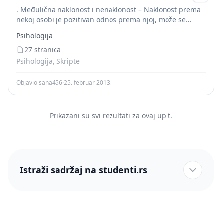
. Međulična naklonost i nenaklonost – Naklonost prema
nekoj osobi je pozitivan odnos prema njoj, može se
smatrati personalinm ili ličnim stavom koji kao i svaki
Psihologija
stav ima tri sastavna...
27 stranica
Psihologija, Skripte
Objavio sana456
·
25. februar 2013.
Prikazani su svi rezultati za ovaj upit.
Istraži sadržaj na studenti.rs