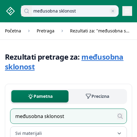
studenti.rs home page
Pretraži dokumente
Navi
Početna
Pretraga
Rezultati za: "međusobna sklonost"
Rezultati pretrage za:
međusobna
sklonost
Pametna
Precizna
Svi materijali