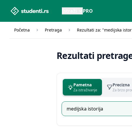
studenti.rs home page
Istraži
PRO
Početna
Pretraga
Rezultati za: "medijska istor
Rezultati pretrag
Pametna
Precizna
Za istraživanje
Za brzo pro