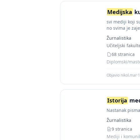
Medijska
ku
svi mediji koji 
no svima je zaje
Žurnalistika
Učiteljski fakult
68 stranica
Diplomski/maste
Objavio nikol.mar
·
1
Istorija
med
Nastanak pisma
Žurnalistika
9 stranica
Mediji i komunik