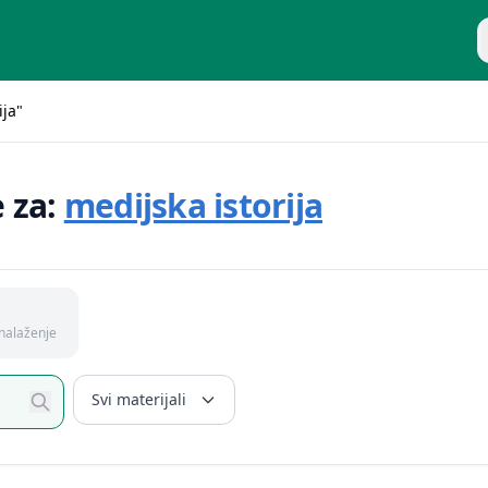
P
ija"
e za:
medijska istorija
nalaženje
Svi materijali