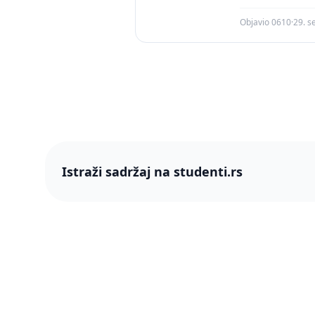
Objavio 0610
·
29. s
Istraži sadržaj na studenti.rs