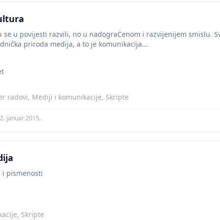
ltura
su se u povijesti razvili, no u nadograĊenom i razvijenijem smislu. 
dniĉka priroda medija, a to je komunikacija...
et
r radovi, Mediji i komunikacije, Skripte
2. januar 2015.
ija
 i pismenosti
acije, Skripte