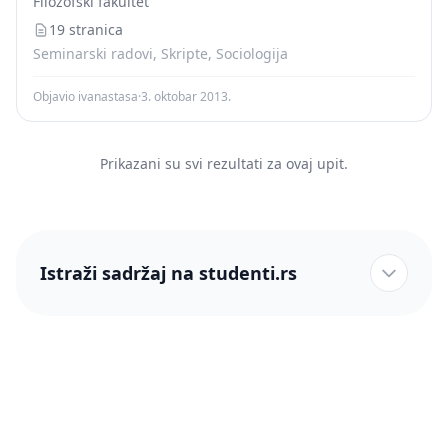
Filozofski fakultet
19 stranica
Seminarski radovi, Skripte, Sociologija
Objavio ivanastasa
·
3. oktobar 2013.
Prikazani su svi rezultati za ovaj upit.
Istraži sadržaj na studenti.rs
studenti.rs naslovnica