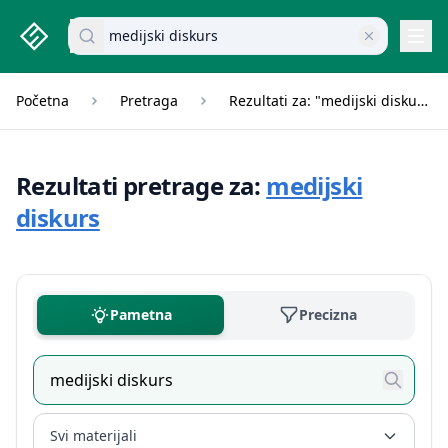
studenti.rs home page
Pretraži dokumente
Navi
Početna
Pretraga
Rezultati za: "medijski diskurs"
Rezultati pretrage za:
medijski
diskurs
Pametna
Precizna
Svi materijali