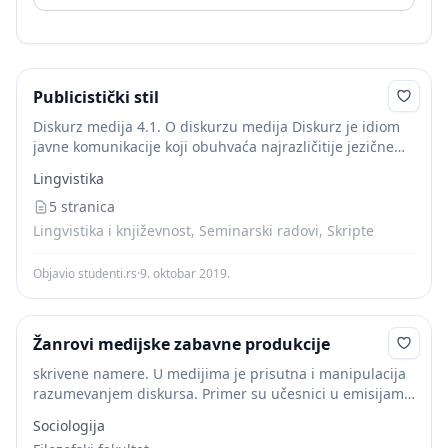
Publicistički stil
Diskurz medija 4.1. O diskurzu medija Diskurz je idiom
javne komunikacije koji obuhvaća najrazličitije jezične
realizacije (Škiljan, 2000: 39). U javnoj je komunikaciji
Lingvistika
medijski
diskurz nezaobilazan budući da je jedan...
5 stranica
Lingvistika i književnost, Seminarski radovi, Skripte
Objavio studenti.rs
·
9. oktobar 2019.
Žanrovi medijske zabavne produkcije
skrivene namere. U medijima je prisutna i manipulacija
razumevanjem diskursa. Primer su učesnici u emisijama
koji na postavljeno pitanje ne žele da daju jasan
Sociologija
odgovor, već počinju da govore brzo,...