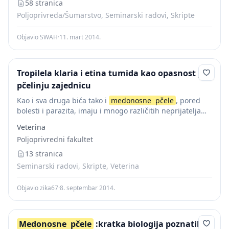
58 stranica
Poljoprivreda/Šumarstvo, Seminarski radovi, Skripte
Objavio SWAH
·
11. mart 2014.
Tropilela klaria i etina tumida kao opasnost po
pčelinju zajednicu
Kao i sva druga bića tako i
medonosne
pčele
, pored
bolesti i parazita, imaju i mnogo različitih neprijatelja
koji im mogu naneti manje ili veće štete. To se nekada
Veterina
događa...
Poljoprivredni fakultet
13 stranica
Seminarski radovi, Skripte, Veterina
Objavio zika67
·
8. septembar 2014.
Medonosne
pčele
:kratka biologija poznatih