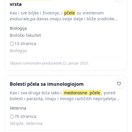
vrsta
Kao i sve biljke i životinje, i
pčele
su vremenom
evoluirale,pa danas imaju svoje dalje i bliže srodnike
koje otkrivamo po njihovim zajedničkim osobinama.
Biologija
Zbog svog člankovitog tela svrstane su...
Biološki fakultet
13 stranica
Biologija
Objavio samostalni-preduzetnik
·
22. januar 2025.
Bolesti pčela sa imunologiojom
Kao i sva druga bića tako i
medonosne
pčele
, pored
bolesti i parazita, imaju i mnogo različitih neprijatelja
koji im mogu nanijeti manjeili veće štete.Ako pčelar
Veterina
izvrši određenu preventivnu zaštitu,...
76 stranica
Skripte, Veterina