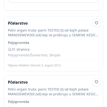
Pčelarstvo
Polni organi truta: parni TESTISI (t) od kojih polaze
PARNISEMEVODI (vd) koji se proširuju u SEMENE KESICE
-proširenja u kojima se deponuju zreli spermatozoidi (vs)
Poljoprivreda
a zatim spajaju u jedan...
31 stranica
Poljoprivreda/Šumarstvo, Skripte
Objavio Vladimir Glisovic
·
3. avgust 2015.
Pčelarstvo
Polni organi truta: parni TESTISI (t) od kojih polaze
PARNISEMEVODI (vd) koji se proširuju u SEMENE KESICE
-proširenja u kojima se deponuju zreli spermatozoidi (vs)
Poljoprivreda
a zatim spajaju u jedan...