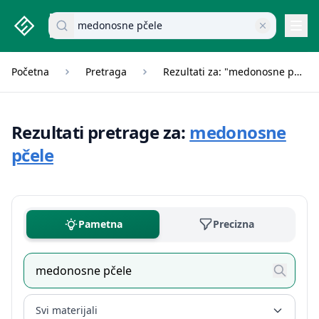
studenti.rs home page
Pretraži dokumente
Navi
Početna
Pretraga
Rezultati za: "medonosne pčele"
Rezultati pretrage za:
medonosne
pčele
Pametna
Precizna
Svi materijali