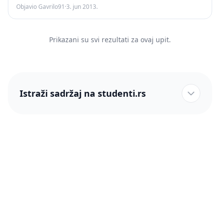
Objavio Gavrilo91
·
3. jun 2013.
Prikazani su svi rezultati za ovaj upit.
Istraži sadržaj na studenti.rs
studenti.rs naslovnica
Više od 250 hiljada studenata nam je ukazalo poverenje!