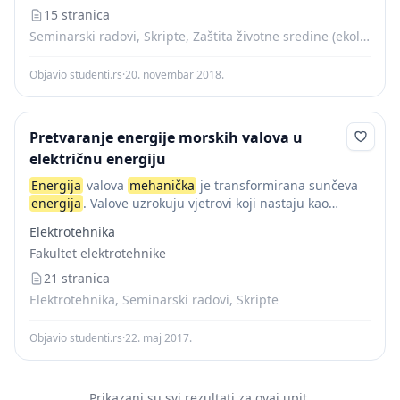
15 stranica
Seminarski radovi, Skripte, Zaštita životne sredine (ekologija)
Objavio studenti.rs
·
20. novembar 2018.
Pretvaranje energije morskih valova u
električnu energiju
Energija
valova
mehanička
je transformirana sunčeva
energija
. Valove uzrokuju vjetrovi koji nastaju kao
posljedica razlika u pritiska zraka, a te razlike nastaju
Elektrotehnika
zbog različitog zagrijavanja pojedinih dijelova Zemljine
Fakultet elektrotehnike
površine. Stalni...
21 stranica
Elektrotehnika, Seminarski radovi, Skripte
Objavio studenti.rs
·
22. maj 2017.
Prikazani su svi rezultati za ovaj upit.