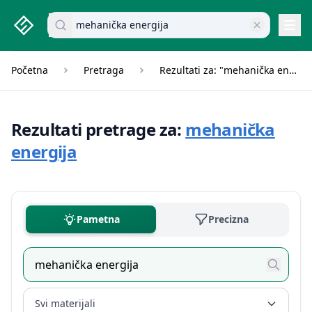
studenti.rs home page
Pretraži dokumente
Navi
Početna
Pretraga
Rezultati za: "mehanička energija"
Rezultati pretrage za:
mehanička
energija
Pametna
Precizna
Svi materijali