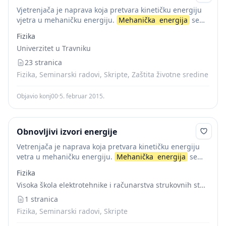
Vjetrenjača je naprava koja pretvara kinetičku energiju
vjetra u mehaničku energiju.
Mehanička
energija
se
može koristiti direktno (za pumpanje vode, mljevenje
Fizika
brašna) ili da se pretvara dalje, na primjer u...
Univerzitet u Travniku
23 stranica
Fizika, Seminarski radovi, Skripte, Zaštita životne sredine
Objavio konj00
·
5. februar 2015.
Obnovljivi izvori energije
Vetrenjača je naprava koja pretvara kinetičku energiju
vetra u mehaničku energiju.
Mehanička
energija
se
može koristiti direktno (za pumpanje vode, mlevenje
Fizika
brašna) ili da se pretvara dalje, na primer u...
Visoka škola elektrotehnike i računarstva strukovnih studija
1 stranica
Fizika, Seminarski radovi, Skripte