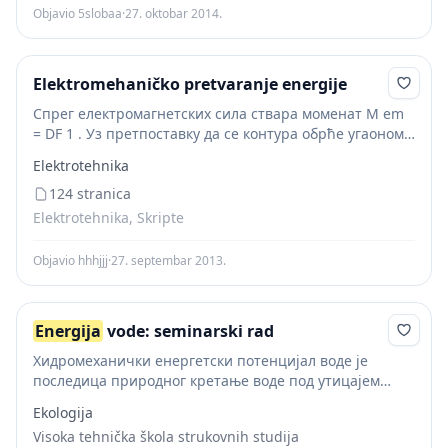
Objavio 5slobaa
·
27. oktobar 2014.
Elektromehaničko pretvaranje energije
Спрег електромагнетских сила ствара моменат M em
= DF 1 . Уз претпоставку да се контура обрће угаоном
брзином Ω m = d θ m /d t, у посматраном тренутку...
Elektrotehnika
124 stranica
Elektrotehnika, Skripte
Objavio hhhjjj
·
27. septembar 2013.
Energija
vode: seminarski rad
Хидромеханички енергетски потенцијал воде је
последица природног кретање воде под утицајем
топлотног зрачења Сунца и гравитационих сила.
Ekologija
Концепт водне енергије укључује све могућности за
Visoka tehnička škola strukovnih studija
добијање механичку и електричну енергију из...