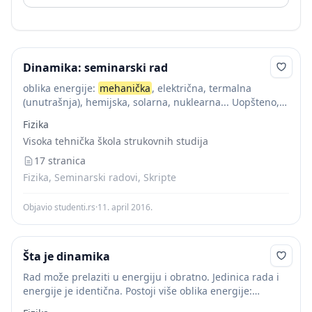
Dinamika: seminarski rad
oblika energije:
mehanička
, električna, termalna
(unutrašnja), hemijska, solarna, nuklearna... Uopšteno,
postoje mehanički i nemehanički oblici
Fizika
energije.
Mehanička
energija
makroskopskih tela ili
Visoka tehnička škola strukovnih studija
sastava tela je zbroj kinetičke i potencijalne energije tih
tela....
17 stranica
Fizika, Seminarski radovi, Skripte
Objavio studenti.rs
·
11. april 2016.
Šta je dinamika
Rad može prelaziti u energiju i obratno. Jedinica rada i
energije je identična. Postoji više oblika energije:
mehanička
, električna, termalna (unutrašnja), hemijska,