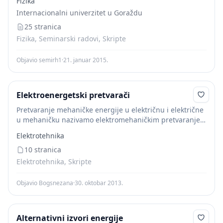
Fizika
solarna, nuklearna...Uopšteno, postoje mehanički i
Internacionalni univerzitet u Goraždu
nemehanički oblici energije.
Mehanička
...
25 stranica
Fizika, Seminarski radovi, Skripte
Objavio semirh1
·
21. januar 2015.
Elektroenergetski pretvarači
Pretvaranje mehaničke energije u električnu i električne
u mehaničku nazivamo elektromehaničkim pretvaranjem
energije . Pretvaranje mehaničke energije u električnu
Elektrotehnika
srećemo u fazi proizvodnje električne energije, dok
obrnutu transformaciju realizujemo kada...
10 stranica
Elektrotehnika, Skripte
Objavio Bogsnezana
·
30. oktobar 2013.
Alternativni izvori energije