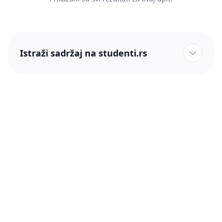
Istraži sadržaj na studenti.rs
studenti.rs naslovnica
Više od 250 hiljada studenata nam je ukazalo poverenje!
studenti.rs
Podrška
O nama
Pomoć
Blog
Kontakt