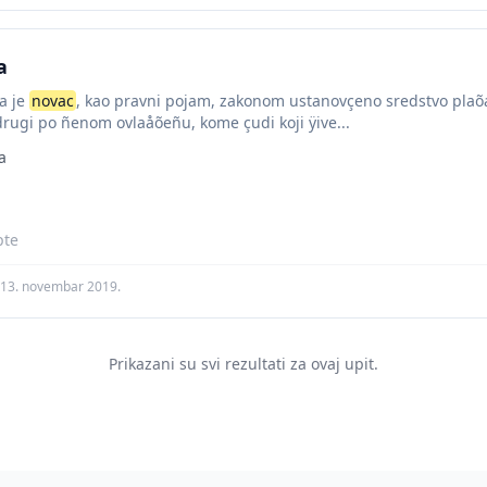
a
da je
novac
, kao pravni pojam, zakonom ustanovçeno sredstvo plaõañ
 drugi po ñenom ovlaåõeñu, kome çudi koji ÿive...
a
pte
13. novembar 2019.
Prikazani su svi rezultati za ovaj upit.