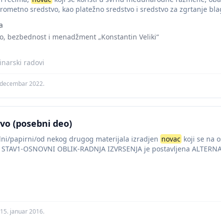
rometno sredstvo, kao platežno sredstvo i sredstvo za zgrtanje blag
a
vo, bezbednost i menadžment „Konstantin Veliki“
narski radovi
 decembar 2022.
avo (posebni deo)
lni/papirni/od nekog drugog materijala izradjen
novac
koji se na 
ji. STAV1-OSNOVNI OBLIK-RADNJA IZVRSENJA je postavljena ALTER
ENJE PRAVOG NOVCA.PRAVLJENJE LAZNOG...
15. januar 2016.