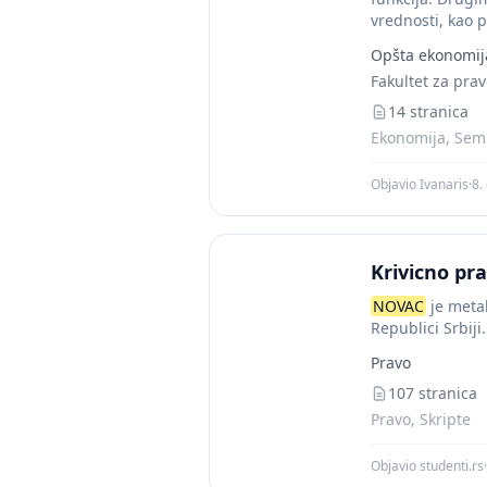
vrednosti, kao p
Opšta ekonomij
Fakultet za pra
14 stranica
Ekonomija, Semi
Objavio Ivanaris
·
8.
Krivicno pr
NOVAC
je meta
Republici Srbi
NOVCA/PREINAC
Pravo
107 stranica
Pravo, Skripte
Objavio studenti.rs
·