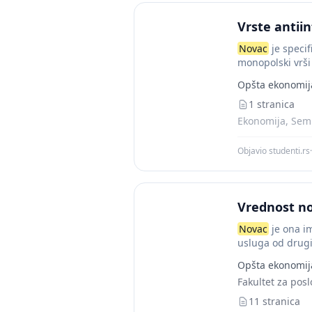
Vrste antiin
Novac
je specif
monopolski vrši
Opšta ekonomij
1 stranica
Ekonomija, Semi
Objavio studenti.rs
·
Vrednost n
Novac
je ona im
usluga od drugih
Opšta ekonomij
Fakultet za posl
11 stranica