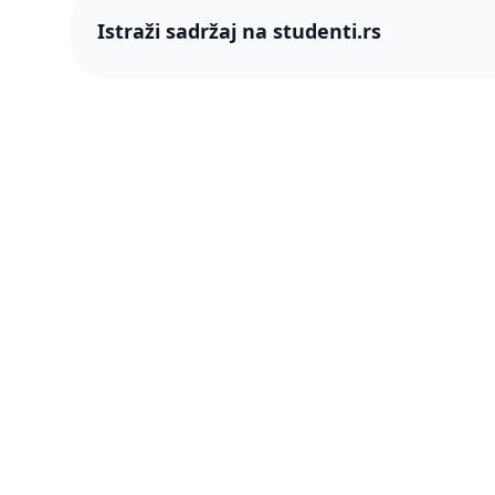
Istraži sadržaj na studenti.rs
studenti
studenti.rs naslovnica
O nama
Više od 250 hiljada studenata nam je
Blog
ukazalo poverenje! Napredujmo zajedno,
pametnije.
PRO član
Šta je P