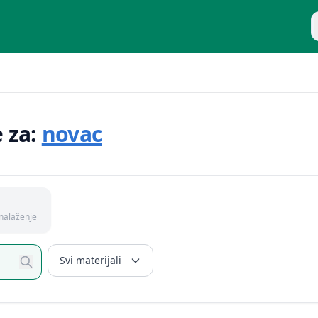
P
e za:
novac
nalaženje
Svi materijali