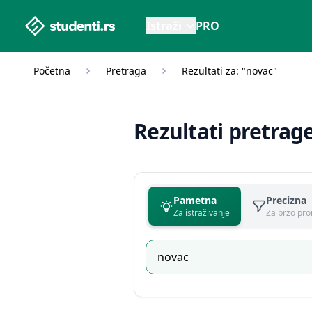
studenti.rs home page
Istraži
PRO
Početna
Pretraga
Rezultati za: "novac"
Rezultati pretrag
Pametna
Precizna
Za istraživanje
Za brzo pro