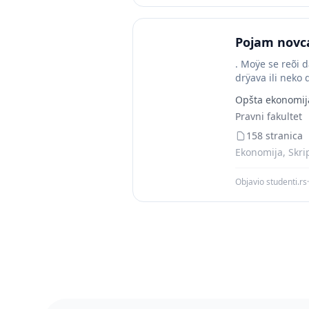
Pojam novc
. Moÿe se reõi 
drÿava ili neko
Opšta ekonomij
Pravni fakultet
158 stranica
Ekonomija, Skri
Objavio studenti.rs
·