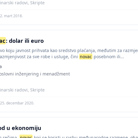
narski radovi, Skripte
2. mart 2018.
ac
: dolar ili euro
vo koju javnost prihvata kao sredstvo plaćanja, međutim za razmjen
azmjenjivost za sve robe i usluge, čini
novac
posebnom ili...
a
poslovni inženjering i menadžment
narski radovi, Skripte
25. decembar 2020.
od u ekonomiju
m rečima,
novac
koji se koristi u svrhu međunarodne razmene, obavl