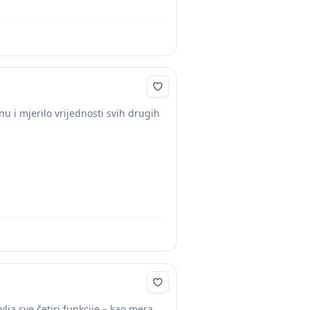
u i mjerilo vrijednosti svih drugih
ja sve četiri funkcije – kao mera