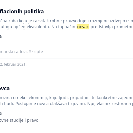
flacionih politika
ična roba koju je razvitak robne proizvodnje i razmjene izdvojio iz 
 ulogu općeg ekvivalenta. Na taj način
novac
predstavlja prometnu 
a
narski radovi, Skripte
2. februar 2021.
ovca
ovina u nekoj ekonimiji, koju ljudi, pripadnici te konkretne zajedni
 ljudi. Postojanje novca olakšava trgovinu. Npr, vlasnik restorana p
a
ovne studije i pravo