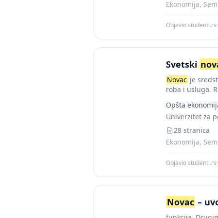
Ekonomija, Semi
Objavio studenti.rs
·
Svetski
nov
Novac
je sredst
roba i usluga. R
Opšta ekonomij
Univerzitet za 
28 stranica
Ekonomija, Semi
Objavio studenti.rs
·
Novac
– uv
funkcija. Drugi