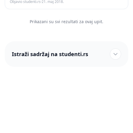
Objavio studenti.rs
·
21. maj 2018.
Prikazani su svi rezultati za ovaj upit.
Istraži sadržaj na studenti.rs
studenti.rs naslovnica
Više od 250 hiljada studenata nam je ukazalo poverenje!