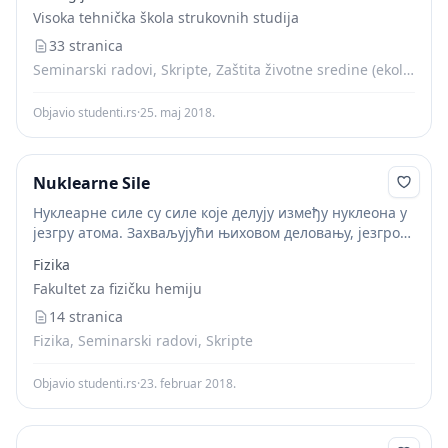
jedan teži uz oslobađanje određene količine energije...
Visoka tehnička škola strukovnih studija
33 stranica
Seminarski radovi, Skripte, Zaštita životne sredine (ekologija)
Objavio studenti.rs
·
25. maj 2018.
Nuklearne Sile
Нуклеарне силе су силе које делују између нуклеона у
језгру атома. Захваљујући њиховом деловању, језгро
је стабилан систем.
Fizika
Fakultet za fizičku hemiju
14 stranica
Fizika, Seminarski radovi, Skripte
Objavio studenti.rs
·
23. februar 2018.