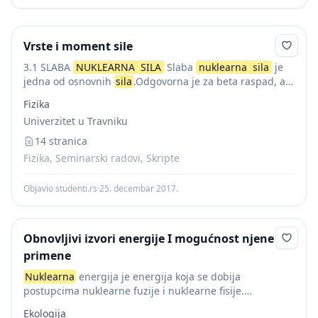
Vrste i moment sile
3.1 SLABA
NUKLEARNA
SILA
Slaba
nuklearna
sila
je
jedna od osnovnih
sila
.Odgovorna je za beta raspad, a
standardni model objašnjava njezino djelovanje preko
Fizika
razmjene W i Z bozona. W i...
Univerzitet u Travniku
14 stranica
Fizika, Seminarski radovi, Skripte
Objavio studenti.rs
·
25. decembar 2017.
Obnovljivi izvori energije I mogućnost njene
primene
Nuklearna
energija je energija koja se dobija
postupcima nuklearne fuzije i nuklearne fisije.
Nuklearna
fuzija je spajanje dva ili više laka atoma u
Ekologija