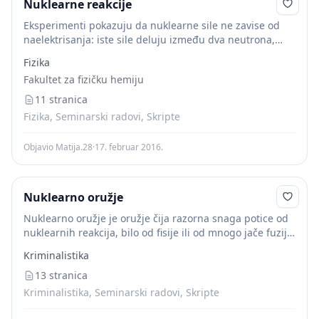
Nuklearne reakcije
Eksperimenti pokazuju da nuklearne sile ne zavise od
naelektrisanja: iste sile deluju između dva neutrona,
odnosno kao između jednog protona i jednog neutrona.
Fizika
Nuklearne sile pokazuju svojstvo zasićenosti u smislu...
Fakultet za fizičku hemiju
11 stranica
Fizika, Seminarski radovi, Skripte
Objavio Matija.28
·
17. februar 2016.
Nuklearno oružje
Nuklearno oružje je oružje čija razorna snaga potice od
nuklearnih reakcija, bilo od fisije ili od mnogo jače fuzije.
Kao rezultat, čak i nuklearno oružje sa relativno malim
Kriminalistika
učinkom je...
13 stranica
Kriminalistika, Seminarski radovi, Skripte