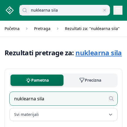
studenti.rs home page
Pretraži dokumente
Navi
Početna
Pretraga
Rezultati za: "nuklearna sila"
Rezultati pretrage za:
nuklearna sila
Pametna
Precizna
Svi materijali