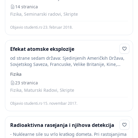
14 stranica
Fizika, Seminarski radovi, Skripte
Objavio studenti.rs
·
23. februar 2018.
Efekat atomske eksplozije
od strane sedam država: Sjedinjenih Američkih Država,
Sovjetskog Saveza, Francuske, Velike Britanije, Kine,
Indije i Pakistana. Ove zemlje su zvanične nuklearne sile
Fizika
(sa Rusijom koja je naslijedila nuklearni arsenal nakon...
23 stranica
Fizika, Maturski Radovi, Skripte
Objavio studenti.rs
·
15. novembar 2017.
Radioaktivna rasejanja i njihova detekcija
- Nuklearne sile su vrlo kratkog dometa. Pri rastojanjima