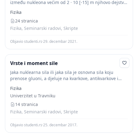
između nukleona većim od 2 · 10 [-15] m njihovo dejstvo
se već ne oseća. Na rastojanjima manjim od 10 [-15]...
Fizika
24 stranica
Fizika, Seminarski radovi, Skripte
Objavio studenti.rs
·
29. decembar 2021.
Vrste i moment sile
Jaka nuklearna sila ili jaka sila je osnovna sila koju
prenose gluoni, a djeluje na kvarkove, antikvarkove i
same gluone. Njezina posljedica je i privlačenje između
Fizika
nukleona (protona i neutrona),...
Univerzitet u Travniku
14 stranica
Fizika, Seminarski radovi, Skripte
Objavio studenti.rs
·
25. decembar 2017.