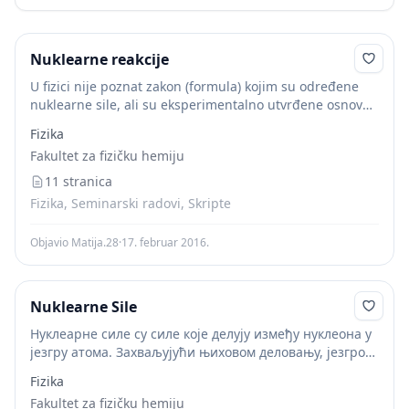
Nuklearne reakcije
U fizici nije poznat zakon (formula) kojim su određene
nuklearne sile, ali su eksperimentalno utvrđene osnovne
osobine ovih sila. Nuklearne sile su najjače sile u
Fizika
prirodi, imaju kratak domet, električno...
Fakultet za fizičku hemiju
11 stranica
Fizika, Seminarski radovi, Skripte
Objavio Matija.28
·
17. februar 2016.
Nuklearne Sile
Нуклеарне силе су силе које делују између нуклеона у
језгру атома. Захваљујући њиховом деловању, језгро
је стабилан систем.
Fizika
Fakultet za fizičku hemiju