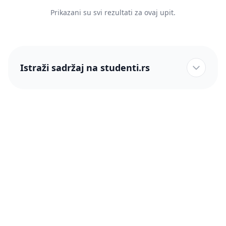
Prikazani su svi rezultati za ovaj upit.
Istraži sadržaj na studenti.rs
studenti.rs naslovnica
Više od 250 hiljada studenata nam je ukazalo poverenje!
studenti.rs
Podrška
O nama
Pomoć