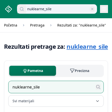
studenti.rs home page
Pretraži dokumente
Navi
Početna
Pretraga
Rezultati za: "nuklearne_sile"
Rezultati pretrage za:
nuklearne_sile
Pametna
Precizna
Svi materijali