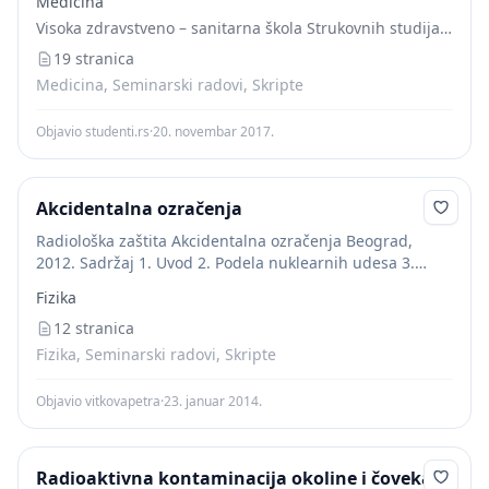
Medicina
контаминације животне средине изнад дефинисаних
Visoka zdravstveno – sanitarna škola Strukovnih studija “VISAN”
норми, при чему могу да проузрокоју трајне и тешке
последице. Такве...
19 stranica
Medicina, Seminarski radovi, Skripte
Objavio studenti.rs
·
20. novembar 2017.
Akcidentalna ozračenja
Radiološka zaštita Akcidentalna ozračenja Beograd,
2012. Sadržaj 1. Uvod 2. Podela nuklearnih udesa 3.
Nuklearni
akcidenti
sa velikim brojem žrtava 4.
Fizika
Nuklearni
akcidenti
sa ograničenim brojem žrtava 5.
Zaštita od...
12 stranica
Fizika, Seminarski radovi, Skripte
Objavio vitkovapetra
·
23. januar 2014.
Radioaktivna kontaminacija okoline i čoveka i