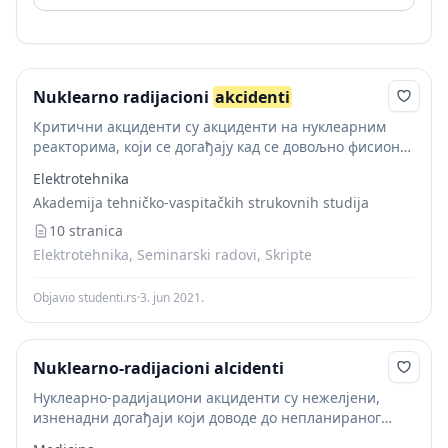
Nuklearno radijacioni
akcidenti
Критични акциденти су акциденти на нуклеарним
реакторима, који се догађају кад се довољно фисионог
материјала, као што су обогаћени уранијум и
Elektrotehnika
плутонијум нађу заједно. Ако је неутронски флукс који
Akademija tehničko-vaspitačkih strukovnih studija
они...
10 stranica
Elektrotehnika, Seminarski radovi, Skripte
Objavio studenti.rs
·
3. jun 2021.
Nuklearno-radijacioni alcidenti
Нуклеарно-радијациони акциденти су нежелјени,
изненадни догађаји који доводе до непланираног
излагања људи јонизујућим зрачењима,