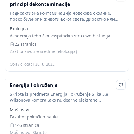
principi dekontaminacije
Радиоактивна контаминација човекове околине,
преко биљног и животињског света, директно или
индиректно доводи до многих 4 радијационих
Ekologija
акцидената. Након и у току ових појава долази до
Akademija tehničko-vaspitačkih strukovnih studija
фисије, више радионуклеида различитог...
22 stranica
Zaštita životne sredine (ekologija)
Objavio Jocap1
·
28. jul 2025.
Energija i okruženje
Skripta iz predmeta Energija i okruženje Slika 5.8.
Wilsonova komora Iako nuklearne elektrane
predstavljaju u poreñenju sa klasičnom industrijom
Mašinstvo
pojam savršenstva tehnike, sigurnosti i pouzdanosti, kao
Fakultet političkih nauka
što su to uostalom...
146 stranica
Mašinstvo, Skripte