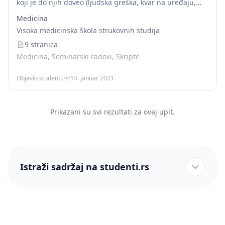
koji je do njih doveo (ljudska greška, kvar na uređaju,
zastarela tehnologija), poreklu (kritični
nuklearni
Medicina
sistemi, reaktor, radiokativni izvor), broju osoba izloženih
Visoka medicinska škola strukovnih studija
dejstvu...
9 stranica
Medicina, Seminarski radovi, Skripte
Objavio studenti.rs
·
14. januar 2021.
Prikazani su svi rezultati za ovaj upit.
Istraži sadržaj na studenti.rs