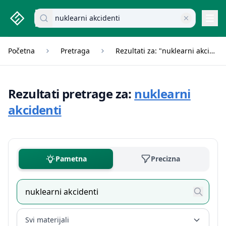
studenti.rs home page
Pretraži dokumente
Navi
Početna
Pretraga
Rezultati za: "nuklearni akcidenti"
Rezultati pretrage za:
nuklearni
akcidenti
Pametna
Precizna
Svi materijali