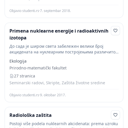
Objavio studenti.rs
·
7. septembar 2018.
Primena nuklearne energije i radioaktivnih
izotopa
До сада је широм света забележен велики број
акцидената на нуклеарним постројењима различитог
степена тежине. Неки од њих, нарочито они из
Ekologija
периода развоја и уходавања нуклеарних постројења,
Prirodno-matematički fakultet
брижљиво су скривани...
27 stranica
Seminarski radovi, Skripte, Zaštita životne sredine
Objavio studenti.rs
·
9. oktobar 2017.
Radiološka zaštita
Postoji više podela nuklearnih akcidenata: prema uzroku