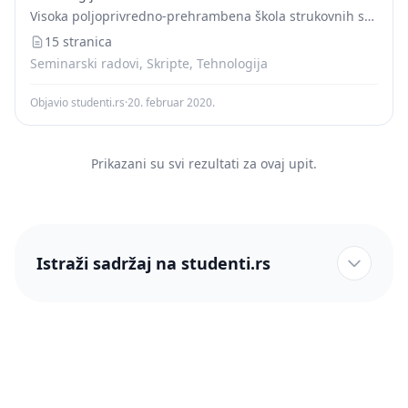
kojoj količini), obezbeđuju energiju i...
Visoka poljoprivredno-prehrambena škola strukovnih studija
15 stranica
Seminarski radovi, Skripte, Tehnologija
Objavio studenti.rs
·
20. februar 2020.
Prikazani su svi rezultati za ovaj upit.
Istraži sadržaj na studenti.rs