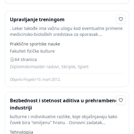
Upravljanje treningom
. Lekar takođe ima važnu ulogu kod eventualne primene
medicinsko-bioloških sredstava za oporavak.
Nutricionista. Adekvatna ishrana je veoma važna za sve
Praktične sportske nauke
sportiste. Danas je tempo i način života takav, da...
Fakultet fizičke kulture
64 stranica
Diplomski/master radovi, Skripte, Sport
Objavio Firgativ
·
10. mart 2012.
Bezbednost i stetnost aditiva u prehrambenoj
industriji
kulturne i individualne razlike, koje objašnjavaju kako
čovek bira “omiljenu” hranu . Osnovni zadatak
nutricionizma jeste da utvrdi koje vrste hrane i pića (i u
Tehnologija