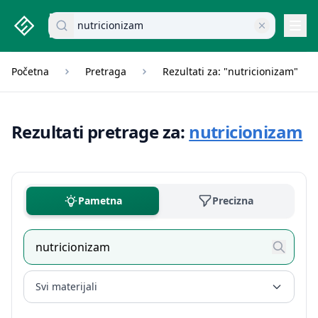
studenti.rs home page
Pretraži dokumente
Navi
Početna
Pretraga
Rezultati za: "nutricionizam"
Rezultati pretrage za:
nutricionizam
Pametna
Precizna
Svi materijali