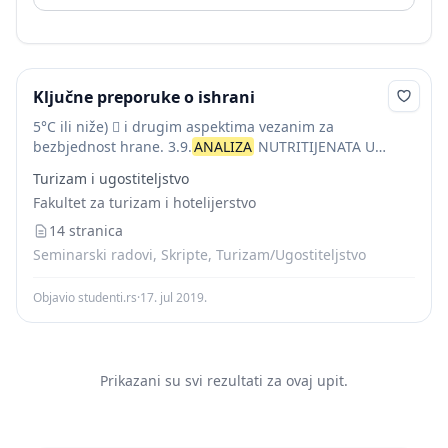
Ključne preporuke o ishrani
5°C ili niže)  i drugim aspektima vezanim za
bezbjednost hrane. 3.9.
ANALIZA
NUTRITIJENATA U
RECEPTIMA Planiranje pravilne,dobro izbalansirane
Turizam i ugostiteljstvo
ishrane ima za cilj postizanje odgovarajuće energetske
Fakultet za turizam i hotelijerstvo
vrijednosti i strukture ishrane pojedinaca...
14 stranica
Seminarski radovi, Skripte, Turizam/Ugostiteljstvo
Objavio studenti.rs
·
17. jul 2019.
Prikazani su svi rezultati za ovaj upit.