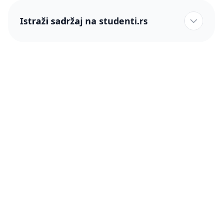
Istraži sadržaj na studenti.rs
studenti.rs naslovnica
Više od 250 hiljada studenata nam je ukazalo poverenje!
studenti.rs
Podrška
O nama
Pomoć
Blog
Kontakt
PRO članstvo (Cene)
Status
Šta je PRO članstvo
Pravno