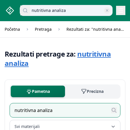
studenti.rs home page
Pretraži dokumente
Navi
Početna
Pretraga
Rezultati za: "nutritivna analiza"
Rezultati pretrage za:
nutritivna
analiza
Pametna
Precizna
Svi materijali