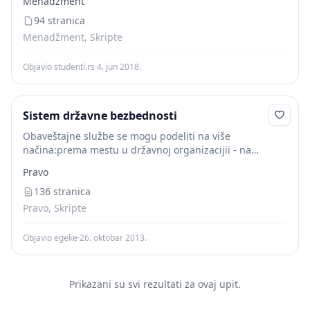
Menadžment
internih izveštaja obezbeđuje podatke o rezultatima, a
sistem...
94 stranica
Menadžment, Skripte
Objavio studenti.rs
·
4. jun 2018.
Sistem državne bezbednosti
Obaveštajne službe se mogu podeliti na više
načina:prema mestu u državnoj organizacijii - na
centralne i resorne,prema nazivu – na civilne i
Pravo
vojne,prema vrsti delatnosti na – na opšte i...
136 stranica
Pravo, Skripte
Objavio egeke
·
26. oktobar 2013.
Prikazani su svi rezultati za ovaj upit.