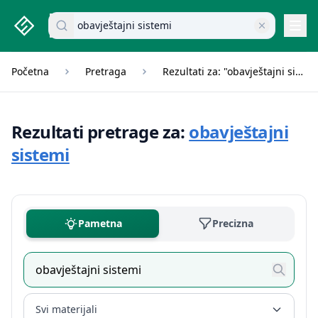
studenti.rs home page
Pretraži dokumente
Navi
Početna
Pretraga
Rezultati za: "obavještajni sistemi"
Rezultati pretrage za:
obavještajni
sistemi
Pametna
Precizna
Svi materijali