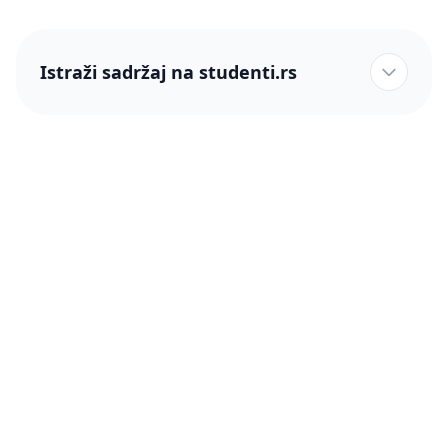
Istraži sadržaj na studenti.rs
studenti.rs naslovnica
Više od 250 hiljada studenata nam je ukazalo poverenje!
studenti.rs
Podrška
O nama
Pomoć
Blog
Kontakt
PRO članstvo (Cene)
Status