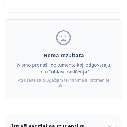
Nema rezultata
Nismo pronašli dokumente koji odgovaraju
upitu "
oblast zasićenja
".
Pokušajte sa drugačijim terminima ili promenite
filtere.
Istraži sadržaj na studenti.rs