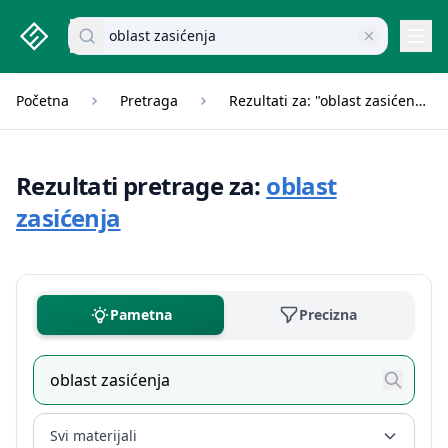
studenti.rs home page
Pretraži dokumente
Navi
Početna
Pretraga
Rezultati za: "oblast zasićenja"
Rezultati pretrage za:
oblast
zasićenja
Pametna
Precizna
Svi materijali