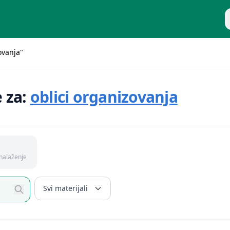
P
ovanja"
e za:
oblici organizovanja
nalaženje
Svi materijali