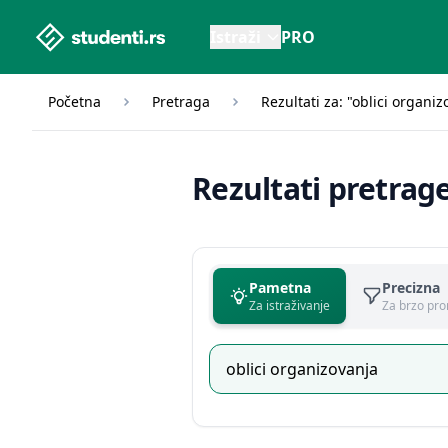
studenti.rs home page
Istraži
PRO
Početna
Pretraga
Rezultati za: "oblici organiz
Rezultati pretrag
Pametna
Precizna
Za istraživanje
Za brzo pro