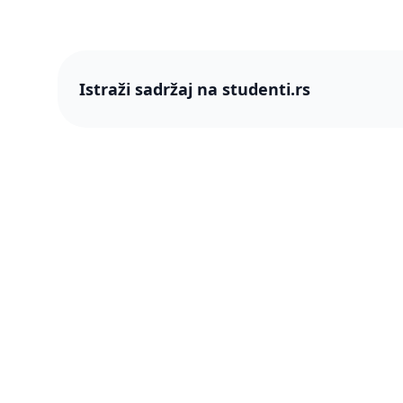
Istraži sadržaj na studenti.rs
studenti
studenti.rs naslovnica
O nama
Više od 250 hiljada studenata nam je
Blog
ukazalo poverenje! Napredujmo zajedno,
pametnije.