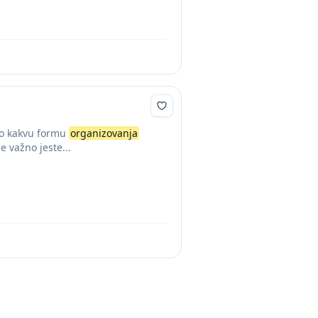
lo kakvu formu
organizovanja
e važno jeste...