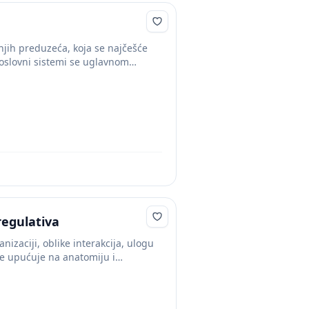
jih preduzeća, koja se najčešće
poslovni sistemi se uglavnom
regulativa
nizaciji, oblike interakcija, ulogu
je upućuje na anatomiju i