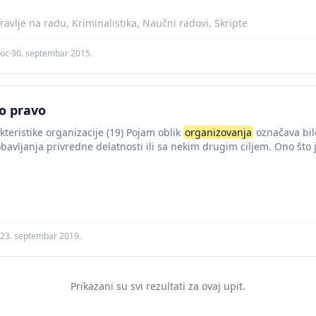
avlje na radu, Kriminalistika, Naučni radovi, Skripte
kic
·
30. septembar 2015.
o pravo
akteristike organizacije (19) Pojam oblik
organizovanja
označava bi
avljanja privredne delatnosti ili sa nekim drugim ciljem. Ono što j
23. septembar 2019.
Prikazani su svi rezultati za ovaj upit.