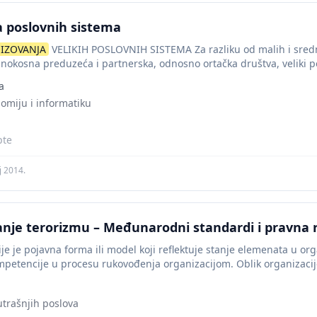
a poslovnih sistema
IZOVANJA
VELIKIH POSLOVNIH SISTEMA Za razliku od malih i sredn
inokosna preduzeća i partnerska, odnosno ortačka društva, veliki 
a
nomiju i informatiku
pte
j 2014.
anje terorizmu – Međunarodni standardi i pravna 
je je pojavna forma ili model koji reflektuje stanje elemenata u orga
mpetencije u procesu rukovođenja organizacijom. Oblik organizaci
utrašnjih poslova