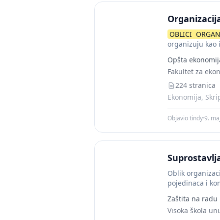
Organizacij
OBLICI
ORGAN
organizuju kao 
organizuju...
Opšta ekonomij
Fakultet za eko
224 stranica
Ekonomija, Skri
Objavio tindy
·
9. ma
Suprostavlj
Oblik organizaci
pojedinaca i ko
fiziologiju...
Zaštita na radu
Visoka škola un