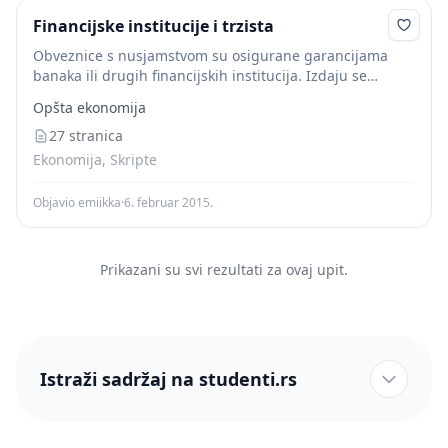
Financijske institucije i trzista
Obveznice s nusjamstvom su osigurane garancijama
banaka ili drugih financijskih institucija. Izdaju se
obično prilikom financijske reorganizacije poduzeća. 2)
Opšta ekonomija
Neosigurane obveznice(zadužnice) su dugoročne
obveznice koje nemaju nikakvu garanciju za isplatu...
27 stranica
Ekonomija, Skripte
Objavio emiikka
·
6. februar 2015.
Prikazani su svi rezultati za ovaj upit.
Istraži sadržaj na studenti.rs