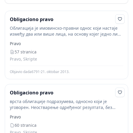
Obligaciono pravo
Облигација је имовинско-правни однос који настаје
између два или више лица, на основу којег једно лице
(поверилац) има право да од другог лица (дужник)
Pravo
захтева да овај нешто учини, односно...
57 stranica
Pravo, Skripte
Objavio dada6791
·
21. oktobar 2013.
Obligaciono pravo
врста облигације подразумева, односно који je
уговорен. Неостварење одређеног резултата, без
обзира на савесност или кривицу дужника,
Pravo
представља повреду облигације и конституисање
облигације накнаде штете. Већина облигација су
60 stranica
облигације циља....
Pravo, Skripte