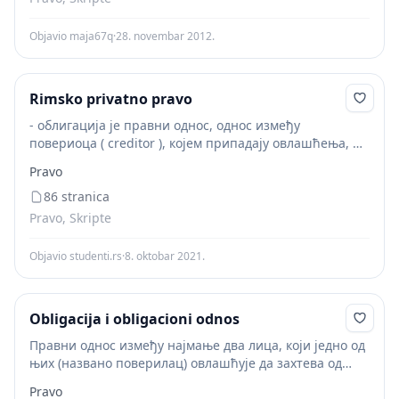
Objavio maja67q
·
28. novembar 2012.
Rimsko privatno pravo
- облигација је правни однос, однос између
повериоца ( creditor ), којем припадају овлашћења, и
дужника ( debitor ), који има обавезе према њему. Скуп
Pravo
повериочевих овлашћења је субјективно
облигационо...
86 stranica
Pravo, Skripte
Objavio studenti.rs
·
8. oktobar 2021.
Obligacija i obligacioni odnos
Правни однос између најмање два лица, који једно од
њих (названо поверилац) овлашћује да захтева од
другог лица (названог дужник) да нешто учини или се
Pravo
уздржи од нечега што би...