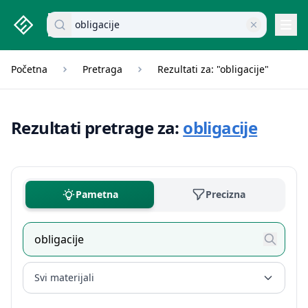
studenti.rs home page
Pretraži dokumente
Navi
Početna
Pretraga
Rezultati za: "obligacije"
Rezultati pretrage za:
obligacije
Pametna
Precizna
Svi materijali