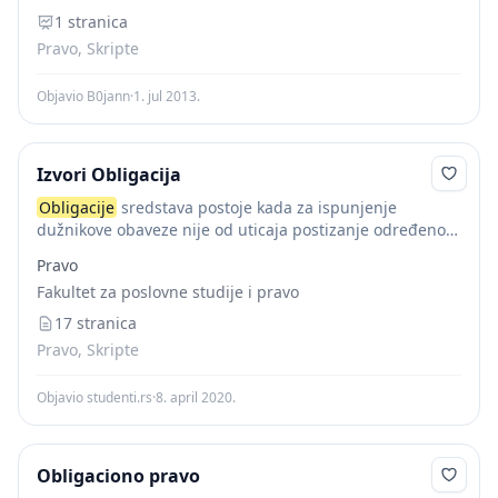
1 stranica
Pravo, Skripte
Objavio B0jann
·
1. jul 2013.
Izvori Obligacija
Obligacije
sredstava postoje kada za ispunjenje
dužnikove obaveze nije od uticaja postizanje određenog
rezultata. Značaj podele se ogleda u tome da kod
Pravo
obligacije
cilja postoji pretpostavka odgovornosti
Fakultet za poslovne studije i pravo
dužnika, dok kod...
17 stranica
Pravo, Skripte
Objavio studenti.rs
·
8. april 2020.
Obligaciono pravo