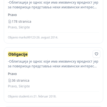
-Облигација је однос који има имовинску вредност јер
за повериоца представља неки имовински интерес
који се може изразити у новцу. Има и облигација код
Pravo
којих се тај интерес не може...
178 stranica
Pravo, Skripte
Objavio marko99123
·
26. avgust 2014.
Obligacije
-Облигација је однос који има имовинску вредност јер
за повериоца представља неки имовински интерес
који се може изразити у новцу . Има и облигација код
Pravo
којих се тај интерес не...
36 stranica
Pravo, Skripte
Objavio studenti.rs
·
21. februar 2018.