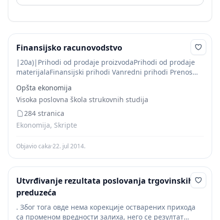
Finansijsko racunovodstvo
|20a)|Prihodi od prodaje proizvodaPrihodi od prodaje
materijalaFinansijski prihodi Vanredni prihodi Prenos
prihodaZa krajnje
Opšta ekonomija
prihode|2419171829|185.00011.9004.0003.600|
Visoka poslovna škola strukovnih studija
204.500| |20b)|Račun (ukup) rashoda i
prihoda
Prenos
rashodaZa zaključenje računa prenos rashoda|3128|1...
284 stranica
Ekonomija, Skripte
Objavio caka
·
22. jul 2014.
Utvrđivanje rezultata poslovanja trgovinskih
preduzeća
. Због тога овде нема корекције остварених прихода
са променом вредности залиха, него се резултат