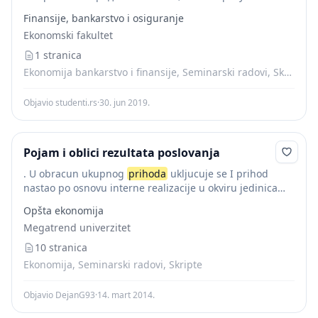
добија сучељавањем насталих прихода са њима
Finansije, bankarstvo i osiguranje
припадајућим расходима, а ту се укључују укупно
Ekonomski fakultet
настали трошкови...
1 stranica
Ekonomija bankarstvo i finansije, Seminarski radovi, Skripte
Objavio studenti.rs
·
30. jun 2019.
Pojam i oblici rezultata poslovanja
. U obracun ukupnog
prihoda
ukljucuje se I prihod
nastao po osnovu interne realizacije u okviru jedinica
preduzeca. Ova realizacija obuhvata upotrebu
Opšta ekonomija
sopstvenog proizvoda ili usluge radi neke investicione
Megatrend univerzitet
aktivnosti...
10 stranica
Ekonomija, Seminarski radovi, Skripte
Objavio DejanG93
·
14. mart 2014.