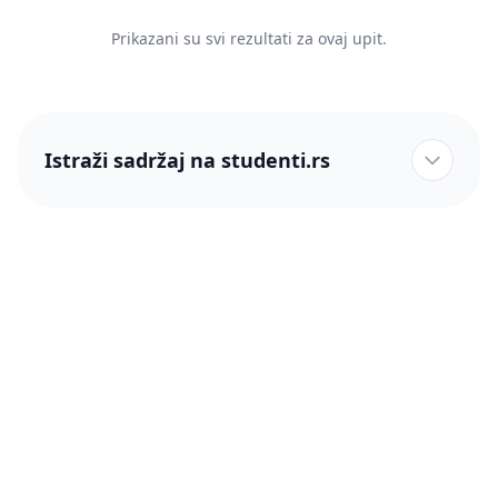
Prikazani su svi rezultati za ovaj upit.
Istraži sadržaj na studenti.rs
studenti.rs naslovnica
Više od 250 hiljada studenata nam je ukazalo poverenje!
studenti.rs
Podrška