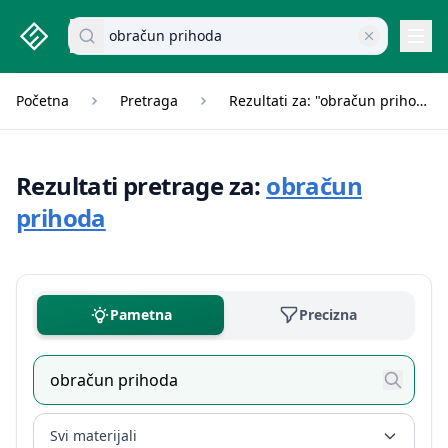
studenti.rs home page
Pretraži dokumente
Navi
Početna
Pretraga
Rezultati za: "obračun prihoda"
Rezultati pretrage za:
obračun
prihoda
Pametna
Precizna
Svi materijali