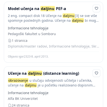
Model učenja na
daljinu
PEF-a
2 eng. compact disk 18 Učenje na
daljinu
[3] se sve više
spominje poslednjih godina. Učenje na
daljinu
bi mogli
opisati kao
obrazovanje
ili obuka koja se nudi
Informacione tehnologije
studentima/učenicima, koji su...
Pedagoški fakultet u Somboru
1 stranica
Diplomski/master radovi, Informacione tehnologije, Skripte
Objavio igor2323
·
8. april 2013.
Učenje na
daljinu
(distance learning)
obrazovanje
u slučaju odvojenosti učitelja i učenika,
učenje na
daljinu
je u početku realizovano dopisnim
putem, zatim pomoću raznih komunikacionih medija,
Informacione tehnologije
kao što su telefon, radio i TV, i konačno...
Alfa BK Univerzitet
24 stranica