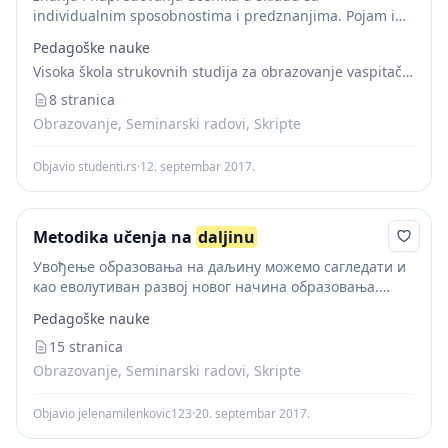
individualnim sposobnostima i predznanjima. Pojam i
termin učenja na
daljinu
Obrazovanje
ili učenje na
Pedagoške nauke
daljinu
je polje obrazovanja koje se fokusira na
Visoka škola strukovnih studija za obrazovanje vaspitača i trenera
metode...
8 stranica
Obrazovanje, Seminarski radovi, Skripte
Objavio studenti.rs
·
12. septembar 2017.
Metodika učenja na
daljinu
Увођење образовања на даљину можемо сагледати и
као еволутиван развој новог начина образовања.
Учење на даљину односно "distance learninig" уједно
Pedagoške nauke
је изазов и оруђе за побољшање и унапређење
образовних процеса...
15 stranica
Obrazovanje, Seminarski radovi, Skripte
Objavio jelenamilenkovic123
·
20. septembar 2017.