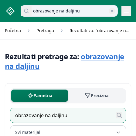
studenti.rs home page
Pretraži dokumente
Navi
Početna
Pretraga
Rezultati za: "obrazovanje na daljinu"
Rezultati pretrage za:
obrazovanje
na daljinu
Pametna
Precizna
Svi materijali