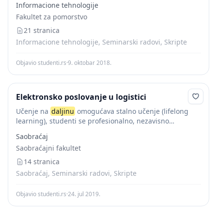
Informacione tehnologije
definisati kao
obrazovanje
ili obuku...
Fakultet za pomorstvo
21 stranica
Informacione tehnologije, Seminarski radovi, Skripte
Objavio studenti.rs
·
9. oktobar 2018.
Elektronsko poslovanje u logistici
Učenje na
daljinu
omogućava stalno učenje (lifelong
learning), studenti se profesionalno, nezavisno
usavršavaju na mestu i vremenu koje sami odaberu,
Saobraćaj
prolaze kroz materijal za učenje onom brzinom i onoliko
Saobraćajni fakultet
puta...
14 stranica
Saobraćaj, Seminarski radovi, Skripte
Objavio studenti.rs
·
24. jul 2019.