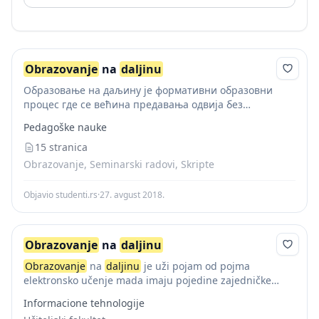
Obrazovanje
na
daljinu
Образовање на даљину је формативни образовни
процес где се већина предавања одвија без
директног контакта наставника и ученика. Овакав
Pedagoške nauke
начин образовања се разликује од традиционалног
начина, и има предности и...
15 stranica
Obrazovanje, Seminarski radovi, Skripte
Objavio studenti.rs
·
27. avgust 2018.
Obrazovanje
na
daljinu
Obrazovanje
na
daljinu
je uži pojam od pojma
elektronsko učenje mada imaju pojedine zajedničke
karakteristike.
Obrazovanje
na
daljinu
je nastavni
Informacione tehnologije
proces organizovan u funkciji sticanja znanja, umenja i