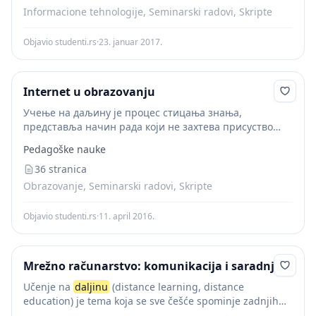
Informacione tehnologije, Seminarski radovi, Skripte
Objavio studenti.rs
·
23. januar 2017.
Internet u obrazovanju
Учење на даљину је процес стицања знања,
представља начин рада који не захтева присуство
ученика и наставника у истој просторији. Ово
Pedagoške nauke
образовање остварује се кроз два основна приступа:
предавање из...
36 stranica
Obrazovanje, Seminarski radovi, Skripte
Objavio studenti.rs
·
11. april 2016.
Mrežno računarstvo: komunikacija i saradnja
Učenje na
daljinu
(distance learning, distance
education) je tema koja se sve češće spominje zadnjih
nekoliko godina, iako nije reč o novoj ideji. Možemo ga