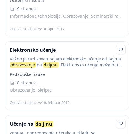
Učiteljski fakultet
veština učenika/studenta...
19 stranica
Informacione tehnologije, Obrazovanje, Seminarski radovi, Skripte
Objavio studenti.rs
·
10. april 2017.
Elektronsko učenje
Važno je razlikovati pojam elektronsko učenje od pojma
obrazovanje
na
daljinu
. Elektronsko učenje može biti
vid obrazovanja na
daljinu
(u slučaju kada se ono
Pedagoške nauke
organizuje u online okruženju) ali
obrazovanje
...
18 stranica
Obrazovanje, Skripte
Objavio studenti.rs
·
10. februar 2019.
Učenje na
daljinu
znanja i napredovanja učenika u skladu sa