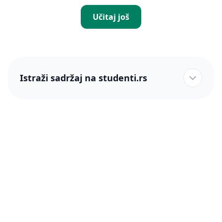
Učitaj još
Istraži sadržaj na studenti.rs
studenti.rs naslovnica
Više od 250 hiljada studenata nam je ukazalo poverenje!
studenti.rs
Podrška