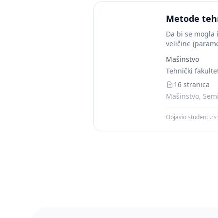
Metode tehn
Da bi se mogla 
veličine (parame
Mašinstvo
Tehnički fakulte
16 stranica
Mašinstvo, Semi
Objavio studenti.rs
·