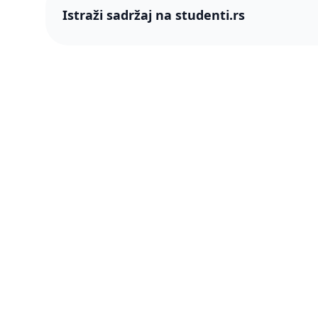
Istraži sadržaj na studenti.rs
studenti
studenti.rs naslovnica
O nama
Više od 250 hiljada studenata nam je
Blog
ukazalo poverenje! Napredujmo zajedno,
pametnije.
PRO član
Šta je P
Press & 