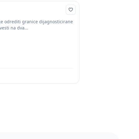
e odrediti granice dijagnosticirane
esti na dva...