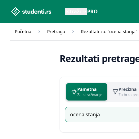
studenti.rs home page
Istraži
PRO
Početna
Pretraga
Rezultati za: "ocena stanja"
Rezultati pretrag
Pametna
Precizna
Za istraživanje
Za brzo pro