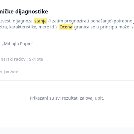
ičke dijagnostike
izvesti dijagnoza
stanja
(i zatim prognozirati ponašanje) potrebno j
tra, karakteristlke, mere id.).
Ocena
granica se u principu može lzv
t „Mihajlo Pupin“
narski radovi, Skripte
9. jun 2016.
Prikazani su svi rezultati za ovaj upit.