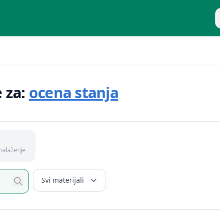
P
e za:
ocena stanja
nalaženje
Svi materijali