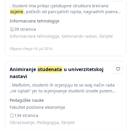
. Student ima prikaz cjelokupne strukture kreirane
ocjene
, počevši od parcijalnih ispita, nagradnih poena,
seminarskih radova, odnosno svih stavki navedenih u
Informacione tehnologije
nastavnom planu i programu za određeni predmet.
Unapređenjem i...
39 stranica
Informacione tehnologije, Seminarski radovi, Skripte
Objavio sheya
·
14. jul 2014.
Animiranje
studenata
u univerzitetskoj
nastavi
. Međutim, studenti ih ocjenjuju te se ovaj način rada
„ne isplati“ jer to ocjenjivanje studenti izvode putem
LEG-skale (vidi naslov: Prilozi ). U toj skali se ocjenjuje
Pedagoške nauke
uvod, priprema...
Fakultet poslovne ekonomije
134 stranica
Obrazovanje, Pedagogija, Skripte