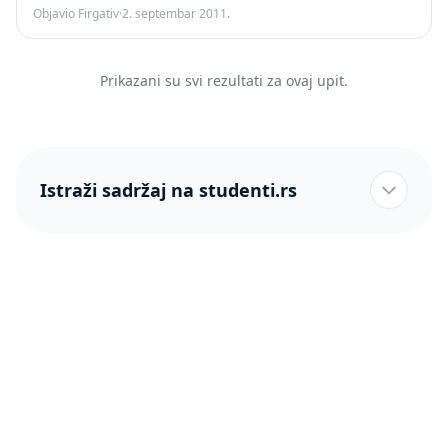
Objavio Firgativ
·
2. septembar 2011.
Prikazani su svi rezultati za ovaj upit.
Istraži sadržaj na studenti.rs
studenti.rs naslovnica
Više od 250 hiljada studenata nam je ukazalo poverenje!