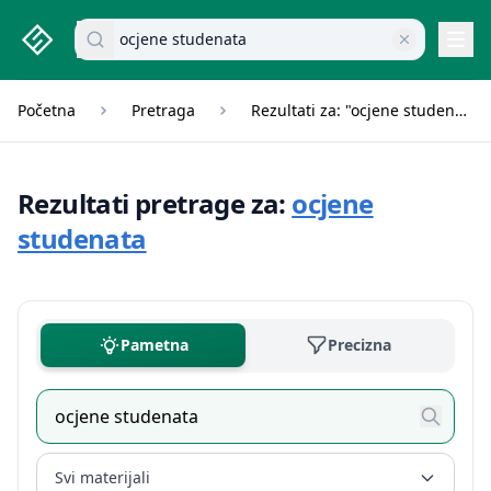
studenti.rs home page
Pretraži dokumente
Navi
Početna
Pretraga
Rezultati za: "ocjene studenata"
Rezultati pretrage za:
ocjene
studenata
Pametna
Precizna
Svi materijali