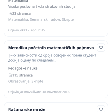
Matematika
мању од ње и која је...
Visoka poslovna škola strukovnih studija
23 stranica
Matematika, Seminarski radovi, Skripte
Objavio joka3
·
7. april 2015.
Metodika početnih matematičkih pojmova
|~~У зависности од броја освојених поена студент
добија оцену по следећем
критеријуму:~~ОценаЗначење оценеУкупан број
Pedagoške nauke
поена10Одличан – изузетан95 - 1009Одличан85 -
948Врло добар75 - 847Добар65 - 746Довољан55 -
115 stranica
645Није положиоДо 54|~~У...
Obrazovanje, Skripte
Objavio Jacimovskiivana
·
30. novembar 2013.
Računarske mreže