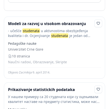
Modeli za razvoj u visokom obrazovanju
- učešće
studenata
u aktivnostima obezbjeđenja
kvaliteta i dr. Ocjenjivanje
studenata
je jedan od
najznačajnijig elemenata u visokom obrazovanju i
Pedagoške nauke
zahtjevi za to su definisani u Standardu 3 . Po...
Univerzitet Crne Gore
10 stranica
Naučni radovi, Obrazovanje, Skripte
Objavio Zacmikija
·
9. april 2014.
Prikazivanje statistickih podataka
У нашем примеру са 20 студената који су оцењивали
квалитет наставе на предмету статистика, може нас
интересовати колико је студената дало оцено 4 или