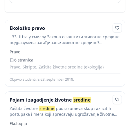
Ekološko pravo
. 33. Шта у смислу Закона о заштити животне средине
подразумева загађивање животне средине?
Zagadjivanje
zivotne
sredine
je unosenje zagadjujucih
Pravo
materija ili energije u zivotnu sredinu, izazvano ljudsom
delatnoscu ili...
6 stranica
Pravo, Skripte, Zaštita životne sredine (ekologija)
Objavio studenti.rs
·
28. septembar 2018.
Pojam i zagadjenje životne
sredine
Zaštita životne
sredine
podrazumeva skup razlicitih
postupaka i mera koji sprecavaju ugrožavanje životne
sredine
s ciljem ocuvanja biološke ravnoteže. Medutim,
Ekologija
pod zaštitom životne
sredine
se ne podrazumeva samo