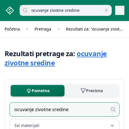
studenti.rs home page
Pretraži dokumente
Navi
Početna
Pretraga
Rezultati za: "ocuvanje zivotne sredine"
Rezultati pretrage za:
ocuvanje
zivotne sredine
Pametna
Precizna
Svi materijali