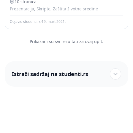
zaštita života...
10 stranica
Prezentacija, Skripte, Zaštita životne sredine
Objavio studenti.rs
·
19. mart 2021.
Prikazani su svi rezultati za ovaj upit.
Istraži sadržaj na studenti.rs
studenti.rs naslovnica