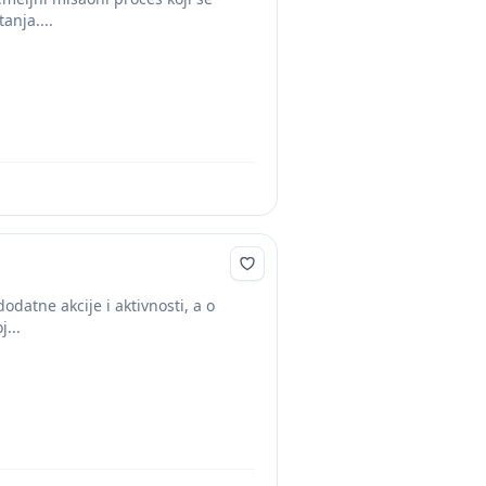
anja....
atne akcije i aktivnosti, a o
...