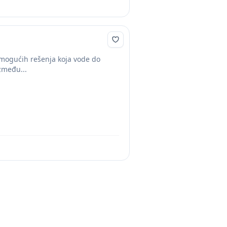
a mogućih rešenja koja vode do
zmeđu...