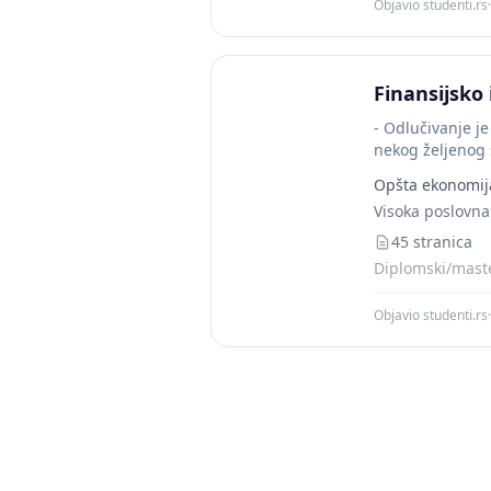
Objavio studenti.rs
·
Finansijsko
- Odlučivanje j
nekog željenog 
Opšta ekonomij
Visoka poslovna
45 stranica
Diplomski/maste
Objavio studenti.rs
·