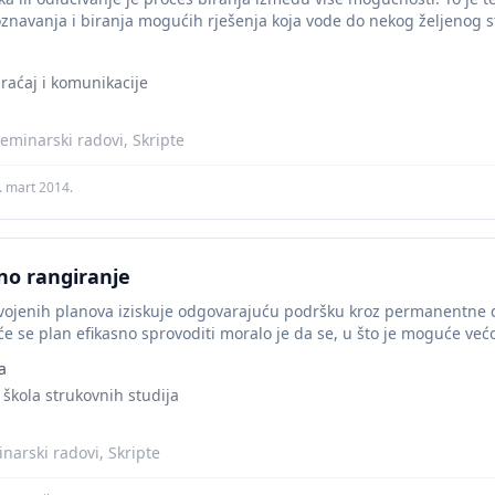
oznavanja i biranja mogućih rješenja koja vode do nekog željenog st
braćaj i komunikacije
eminarski radovi, Skripte
. mart 2014.
o rangiranje
ojenih planova iziskuje odgovarajuću podršku kroz permanentne dod
 se plan efikasno sprovoditi moralo je da se, u što je moguće većoj
a
 škola strukovnih studija
narski radovi, Skripte