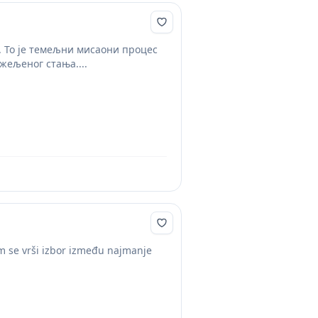
 То је темељни мисаони процес
жељеног стања....
jem se vrši izbor između najmanje