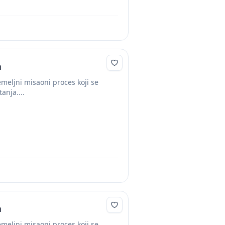
a
emeljni misaoni proces koji se
anja....
a
emeljni misaoni proces koji se