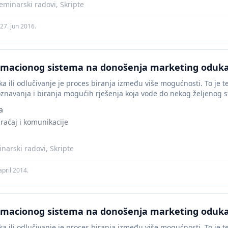
minarski radovi, Skripte
27. jun 2016.
ormacionog sistema na donošenja marketing oduk
a ili odlučivanje je proces biranja između više mogućnosti. To je t
oznavanja i biranja mogućih rješenja koja vode do nekog željenog st
a
braćaj i komunikacije
narski radovi, Skripte
april 2014.
ormacionog sistema na donošenja marketing oduk
a ili odlučivanje je proces biranja između više mogućnosti. To je t