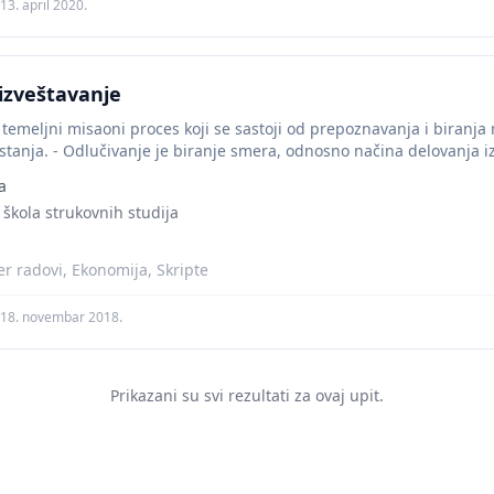
13. april 2020.
 izveštavanje
e temeljni misaoni proces koji se sastoji od prepoznavanja i biranj
stanja. - Odlučivanje je biranje smera, odnosno načina delovanja i
a
 škola strukovnih studija
r radovi, Ekonomija, Skripte
18. novembar 2018.
Prikazani su svi rezultati za ovaj upit.