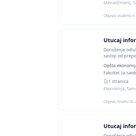
Menadžment, Se
Objavio studenti.rs
·
Utucaj inf
Donošenje odluk
sastoji od prep
Opšta ekonomij
Fakultet za sao
1 stranica
Ekonomija, Semi
Objavio AnaKo
·
20. 
Utucaj inf
Donošenje odluk