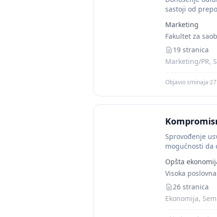
sastoji od prep
Marketing
Fakultet za sao
19 stranica
Marketing/PR, S
Objavio sminaja
·
27
Kompromisn
Sprovođenje usv
mogućnosti da će
Opšta ekonomij
Visoka poslovna
26 stranica
Ekonomija, Semi