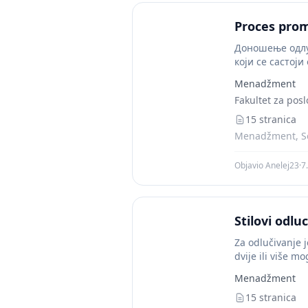
Proces pro
Доношење одлу
који се састој
Menadžment
Fakultet za posl
15 stranica
Menadžment, Se
Objavio Anelej23
·
7
Stilovi odlu
Za odlučivanje j
dvije ili više mo
Menadžment
15 stranica