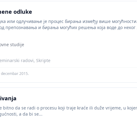
mene odluke
ка или одлучивање је процес бирања између више могућности.
и од препознавања и бирања могућих решења која воде до неког 
ovne studije
minarski radovi, Skripte
. decembar 2015.
civanja
e bitno da se radi o procesu koji traje kraće ili duže vrijeme, u ko
gućnosti, a da bi se...