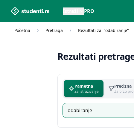
studenti.rs home page
Istraži
PRO
Početna
Pretraga
Rezultati za: "odabiranje"
Rezultati pretrag
Pametna
Precizna
Za istraživanje
Za brzo pro