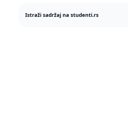
Istraži sadržaj na studenti.rs
studenti
studenti.rs naslovnica
O nama
Više od 250 hiljada studenata nam je
Blog
ukazalo poverenje! Napredujmo zajedno,
pametnije.
PRO član
Šta je P