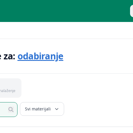
P
e za:
odabiranje
nalaženje
Svi materijali