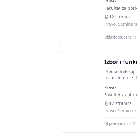
Pravo
Fakultet za posl
12 stranica
Pravo, Seminarsk
Objavio studenti.rs
·
Izbor i funk
Predsednik koji 
u smislu da je 
Pravo
Fakultet za obr
12 stranica
Pravo, Seminarsk
Objavio ninanina21