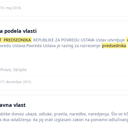
15. maj 2018.
a podela vlasti
T
PREDSEDNIKA
REPUBLIKE ZA POVREDU USTAVA Ustav utvrdjuje
vredu Ustava.Povreda Ustava je razlog za razresenje
predsednika
a od strane predsesnika Republike...
 Pravo, Skripte
17. decembar 2015.
žavna vlast
blike donosi ukaze, odluke, pravila, naredbe, naredjenja. Što se 
 dva ovlašćenja: da joj vrati izglasani zakon na ponovno odlučivanj