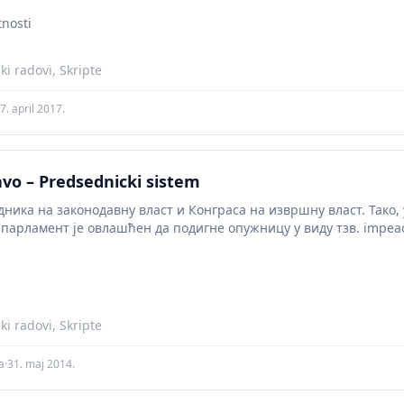
nosti
i radovi, Skripte
7. april 2017.
vo – Predsednicki sistem
дника на законодавну власт и Конграса на извршну власт. Тако,
парламент је овлашћен да подигне опужницу у виду тзв. impea
ључујући...
i radovi, Skripte
a
·
31. maj 2014.