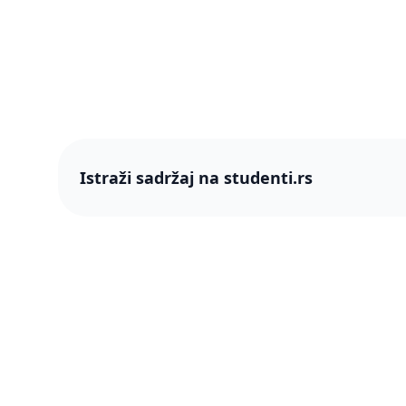
Istraži sadržaj na studenti.rs
studenti
studenti.rs naslovnica