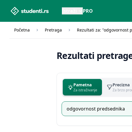
studenti.rs home page
Istraži
PRO
Početna
Pretraga
Rezultati za: "odgovornost 
Rezultati pretrag
Pametna
Precizna
Za istraživanje
Za brzo pro