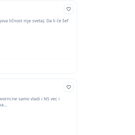
va ličnost nije sveta). Da li će šef
vorni:ne samo vladi i NS vec i
a...