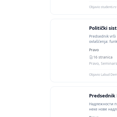
Objavio studenti.rs
·
Politički si
Predsednik vrši 
ovlašćenja: fun
Pravo
16 stranica
Pravo, Seminarsk
Objavio Labud De
Predsednik 
Надлежности пр
неке нове надл