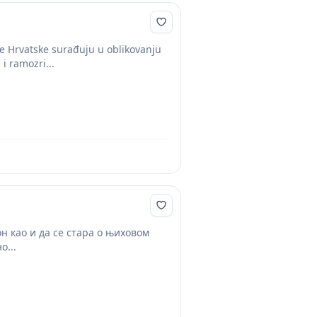
e Hrvatske surađuju u oblikovanju
i ramozri...
 као и да се стара о њиховом
о...