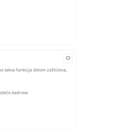
ao takva funkcija delom zaštićena,
vodeće kadrove