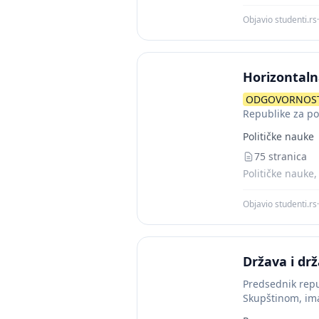
Objavio studenti.rs
·
Horizontaln
ODGOVORNOS
Republike za po
o povredi Ustav
Političke nauke
75 stranica
Političke nauke,
Objavio studenti.rs
·
Država i dr
Predsednik repu
Skupštinom, ima