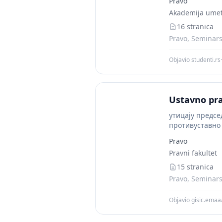
Pravo
Akademija umet
16 stranica
Pravo, Seminarsk
Objavio studenti.rs
·
Ustavno pra
утицају предсе
противуставно 
председник (ук
Pravo
Pravni fakultet
15 stranica
Pravo, Seminarsk
Objavio gisic.emaa