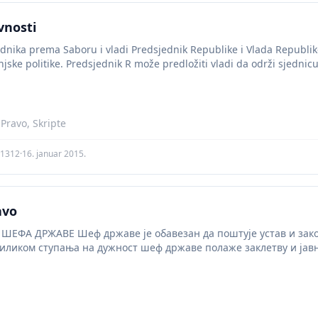
vnosti
dnika prema Saboru i vladi Predsjednik Republike i Vlada Republik
jske politike. Predsjednik R može predložiti vladi da održi sjednicu 
 Pravo, Skripte
a1312
·
16. januar 2015.
avo
ЕФА ДРЖАВЕ Шеф државе је обавезан да поштује устав и закон
ликом ступања на дужност шеф државе полаже заклетву и јавн