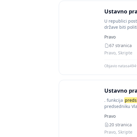
Ustavno pra
U republici pos
države biti poli
Pravo
67 stranica
Pravo, Skripte
Objavio natasa494
·
Ustavno pr
. funkcija
preds
predsedniku V
Pravo
20 stranica
Pravo, Skripte