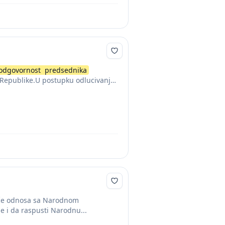
odgovornost
predsednika
Republike.U postupku odlucivanja
tiče odnosa sa Narodnom
e i da raspusti Narodnu...