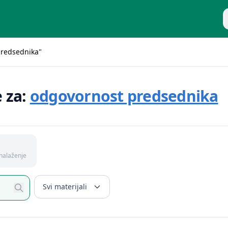
P
predsednika"
e za:
odgovornost predsednika
nalaženje
Svi materijali