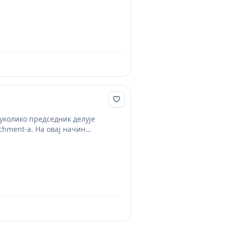
 уколико председник делује
chment-а. На овај начин