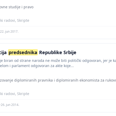
ovne studije i pravo
i radovi, Skripte
22. jun 2017.
cija
predsednika
Republike Srbije
je biran od strane naroda ne može biti politički odgovoran, jer je k
delom i parlament odgovoran za akte koje...
azovanje diplomiranih pravnika i diplomiranih ekonomista za ruko
i radovi, Skripte
·
26. jun 2014.