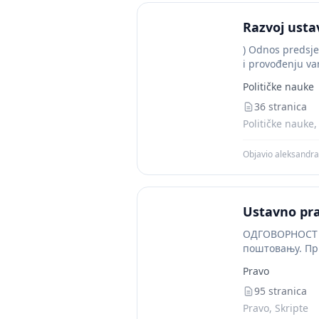
Razvoj usta
) Odnos predsje
i provođenju van
Političke nauke
36 stranica
Političke nauke,
Objavio aleksandr
Ustavno pr
ОДГОВОРНОСТ Ш
поштовању. При
Pravo
95 stranica
Pravo, Skripte