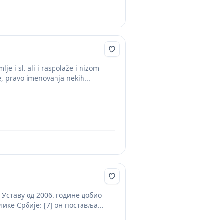
je i sl. ali i raspolaže i nizom
, pravo imenovanja nekih...
 Уставу од 2006. године добио
ке Србије: [7] он поставља...