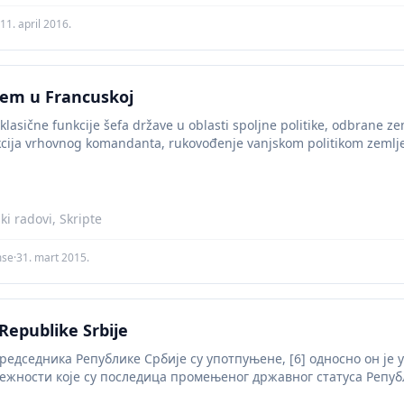
11. april 2016.
stem u Francuskoj
klasične funkcije šefa države u oblasti spoljne politike, odbrane zeml
kcija vrhovnog komandanta, rukovođenje vanjskom politikom zemlje
i radovi, Skripte
mse
·
31. mart 2015.
Republike Srbije
едседника Републике Србије су употпуњене, [6] односно он је у
ежности које су последица промењеног државног статуса Републи