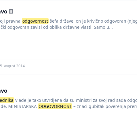
vo II
toji pravna
odgovornost
šefa države, on je krivično odgovoran (njego
tički odgovoran zavisi od oblika državne vlasti. Samo u...
5. avgust 2014.
avo
ednika
vlade je tako utvrdjena da su ministri za svoj rad sada odgo
lade. MINISTARSKA
ODGOVORNOST
– znaci gubitak poverenja prem