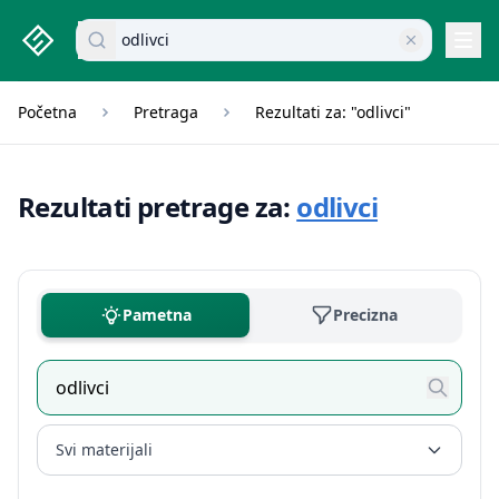
studenti.rs home page
Pretraži dokumente
Navi
Početna
Pretraga
Rezultati za: "odlivci"
Rezultati pretrage za:
odlivci
Pametna
Precizna
Svi materijali