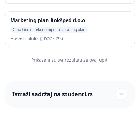
Marketing plan Rokšped d.o.o
Crna Gora
ekonomija
marketing plan
Mašinski fakultet
DOC · 17 str.
Prikazani su svi rezultati za ovaj upit.
Istraži sadržaj na studenti.rs