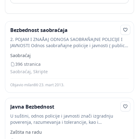
Bezbednost saobraćaja
2. POJAM I ZNAÅAJ ODNOSA SAOBRAÑAJNE POLICIJE I
JAVNOSTI Odnos saobrañajne policije i javnosti ( public
relations - PR) se moæe definisati kao strateãka
Saobraćaj
komunikacija saobrañajne policije i njenih javnosti...
396 stranica
Saobraćaj, Skripte
Objavio milan86
·
23. mart 2013.
Javna Bezbednost
U suštini, odnos policije i javnosti znači izgradnju
poverenja, razumevanja i tolerancije, kao i
uspostavljanje humanijih odnosa među ljudima na
Zaštita na radu
ravnopravnoj osnovi. S jedne strane, policiji je i te kako...