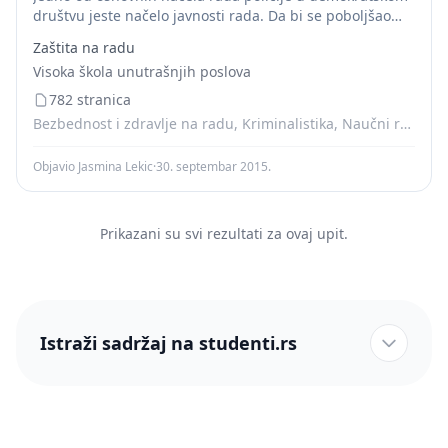
društvu jeste načelo javnosti rada. Dа bi se poboljšаo
stаv jаvnosti premа policiji, sаmа policijа morа
Zaštita na radu
preduzimati različite aktivnosti u odnosimа u...
Visoka škola unutrašnjih poslova
782 stranica
Bezbednost i zdravlje na radu, Kriminalistika, Naučni radovi, Skripte
Objavio Jasmina Lekic
·
30. septembar 2015.
Prikazani su svi rezultati za ovaj upit.
Istraži sadržaj na studenti.rs