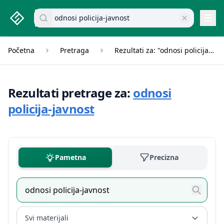
studenti.rs home page
Pretraži dokumente
Navi
Početna
Pretraga
Rezultati za: "odnosi policija-javnost"
Rezultati pretrage za:
odnosi
policija-javnost
Pametna
Precizna
Svi materijali