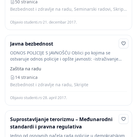
50 stranica
Bezbednost i zdravlje na radu, Seminarski radovi, Skripte
Objavio studenti.rs
·
21. decembar 2017.
Javna bezbednost
ODNOS POLICIJE S JAVNOŠĆU Oblici po kojima se
ostvaruje odnos policije i opšte javnosti: -istraživanje
javnog mnenja /ispitivanjem javnog mnenja da bi se
Zaštita na radu
utvrdila slika u javnosti, kako javnost doživljava...
14 stranica
Bezbednost i zdravlje na radu, Skripte
Objavio studenti.rs
·
28. april 2017.
Suprostavljanje terorizmu – Međunarodni
standardi i pravna regulativa
Jedno od osnovnih načela rada policije u demokratskom