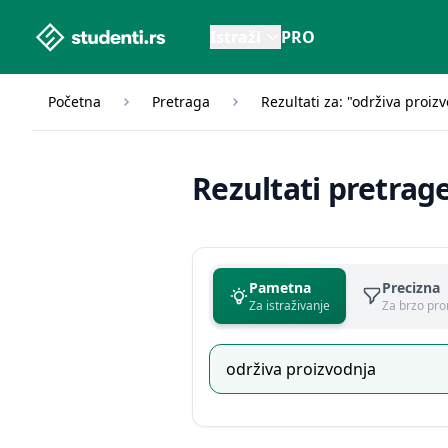
studenti.rs home page
Istraži
PRO
Početna
Pretraga
Rezultati za: "održiva proiz
Rezultati pretrag
Pametna
Precizna
Za istraživanje
Za brzo pro