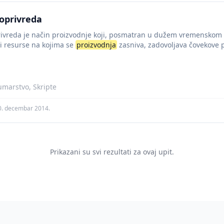
joprivreda
ivreda je način proizvodnje koji, posmatran u dužem vremenskom 
 i resurse na kojima se
proizvodnja
zasniva, zadovoljava čovekove 
umarstvo, Skripte
0. decembar 2014.
Prikazani su svi rezultati za ovaj upit.