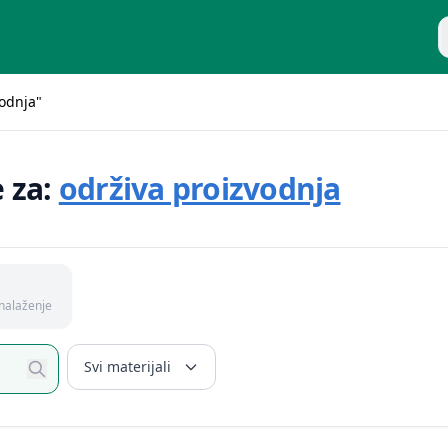
P
vodnja"
e za:
održiva proizvodnja
nalaženje
Svi materijali