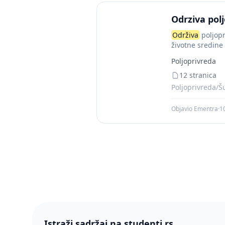
Odrziva pol
Održiva
poljopr
životne sredine
ima...
Poljoprivreda
12 stranica
Poljoprivreda/Š
Objavio Ementra
·
1
Istraži sadržaj na studenti.rs