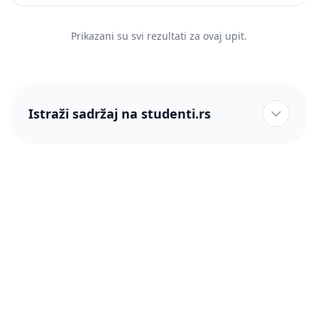
Prikazani su svi rezultati za ovaj upit.
Istraži sadržaj na studenti.rs
studenti.rs naslovnica
Više od 250 hiljada studenata nam je ukazalo poverenje!
studenti.rs
Podrška