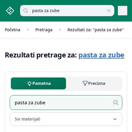
studenti.rs home page
Pretraži dokumente
Navi
Početna
Pretraga
Rezultati za: "pasta za zube"
Rezultati pretrage za:
pasta za zube
Pametna
Precizna
Svi materijali