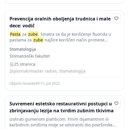
Prevencija oralnih oboljenja trudnica i male
dece: vodič
Pasta
za
zube
. Smatra se da je korišćenje fluorida u
pastama za
zube
najšire korišćen način primene
fluorida u svetu i da je verovatno najvažniji pojedinačni
Stomatologija
faktor za izraženu redukciju...
Stomatološki fakultet
25 stranica
Diplomski/master radovi, Stomatologija
Objavio nvvaske99
·
15. jun 2022.
Suvremeni estetsko restaurativni postupci u
zbrinjavanju lezija na tvrdim zubnim tkivima
izolirati gumenom plahticom. Finim dijamantnim ili
karbidnim svrdlima moţe se odstraniti dio površinske