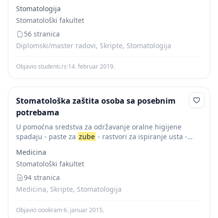
lezije kako bi se skratilo ukupno vrijeme zahvata. Zatim
Stomatologija
se na
zube
nanosi mikroabrazivna
pasta
koja je...
Stomatološki fakultet
56 stranica
Diplomski/master radovi, Skripte, Stomatologija
Objavio studenti.rs
·
14. februar 2019.
Stomatološka zaštita osoba sa posebnim
potrebama
U pomoćna sredstva za održavanje oralne higijene
spadaju - paste za
zube
- rastvori za ispiranje usta -
želei - lakovi - aktivne supstance - antiseptični rastvori
Medicina
Dobra četkica za...
Stomatološki fakultet
94 stranica
Medicina, Skripte, Stomatologija
Objavio oookram
·
6. januar 2015.