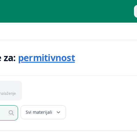
P
e za:
permitivnost
nalaženje
Svi materijali