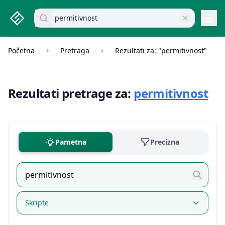
studenti.rs home page
Pretraži dokumente
Navi
Početna
Pretraga
Rezultati za: "permitivnost"
Rezultati pretrage za:
permitivnost
Pametna
Precizna
Skripte