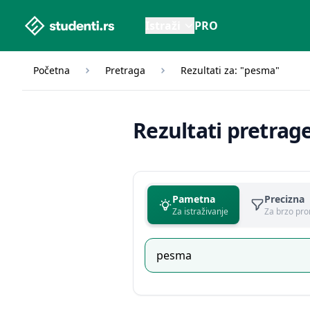
studenti.rs home page
Istraži
PRO
Početna
Pretraga
Rezultati za: "pesma"
Rezultati pretrag
Pametna
Precizna
Za istraživanje
Za brzo pro