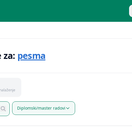
P
e za:
pesma
nalaženje
Diplomski/master radovi