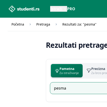
studenti.rs home page
Istraži
PRO
Početna
Pretraga
Rezultati za: "pesma"
Rezultati pretrag
Pametna
Precizna
Za istraživanje
Za brzo pro