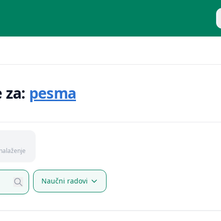
P
e za:
pesma
nalaženje
Naučni radovi