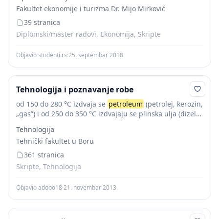
slikama najbolje će se vidjeti...
Fakultet ekonomije i turizma Dr. Mijo Mirković
39 stranica
Diplomski/master radovi, Ekonomija, Skripte
Objavio studenti.rs
·
25. septembar 2018.
Tehnologija i poznavanje robe
od 150 do 280 °C izdvaja se
petroleum
(petrolej, kerozin,
„gas”) i od 250 do 350 °C izdvajaju se plinska ulja (dizel
gorivo), a destilacijom ostatka na temperaturi iznad
Tehnologija
350...
Tehnički fakultet u Boru
361 stranica
Skripte, Tehnologija
Objavio adooo18
·
21. novembar 2013.