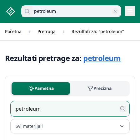
studenti.rs home page
Pretraži dokumente
Navi
Početna
Pretraga
Rezultati za: "petroleum"
Rezultati pretrage za:
petroleum
Pametna
Precizna
Svi materijali