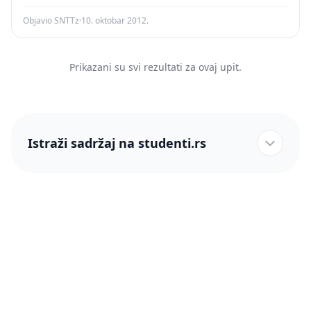
Objavio SNTTz
·
10. oktobar 2012.
Prikazani su svi rezultati za ovaj upit.
Istraži sadržaj na studenti.rs
studenti.rs naslovnica
Više od 250 hiljada studenata nam je ukazalo poverenje!