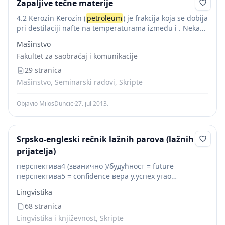
Zapaljive tečne materije
4.2 Kerozin Kerozin (
petroleum
) je frakcija koja se dobija
pri destilaciji nafte na temperaturama između i . Nekada
je imao značaj uglavnom za osvjetljenje. Usljed sve veće
Mašinstvo
elektrifikacije, potreba za...
Fakultet za saobraćaj i komunikacije
29 stranica
Mašinstvo, Seminarski radovi, Skripte
Objavio MilosDuncic
·
27. jul 2013.
Srpsko-engleski rečnik lažnih parova (lažnih
prijatelja)
перспектива4 (званично )/будућност = future
перспектива5 = confidence вера у.успех угао
посматрања; виђење = perspective4 одређени начин
Lingvistika
мишљења о нечем објективност = perspectivC]
(одмерено, објекiuuвно = ill р. ) ПЕТРОЛЕЈ/петролеум/
68 stranica
керозин...
Lingvistika i književnost, Skripte