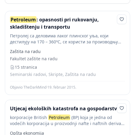
Petroleum
: opasnosti pri rukovanju,
skladištenju i transportu
Петролеј са деловима лаког плинског уља, који
дестилују на 170 – 360ºC, се користи за производњу
дизел горива . Намењено је за погон клипних дизел
Zaštita na radu
мотора високог степена компресије. Важне...
Fakultet zaštite na radu
15 stranica
Seminarski radovi, Skripte, Zaštita na radu
Objavio TheDarkMind
·
19. februar 2015.
Utjecaj ekoloških katastrofa na gospodarstvo
korporacije British
Petroleum
(BP) koja je jedna od
vodećih korporacija u proizvodnji nafte i naftnih derivata
u svijetu te najveći proizvođač baznih ulja. Na sljedećim
Opšta ekonomija