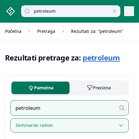
studenti.rs home page
Pretraži dokumente
Navi
Početna
Pretraga
Rezultati za: "petroleum"
Rezultati pretrage za:
petroleum
Pametna
Precizna
Seminarski radovi