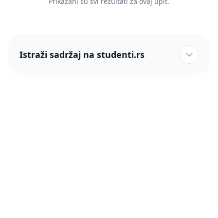
Prikazani su svi rezultati za ovaj upit.
Istraži sadržaj na studenti.rs
studenti.rs naslovnica
Više od 250 hiljada studenata nam je ukazalo poverenje!
studenti.rs
Podrška
O nama
Pomoć
Blog
Kontakt