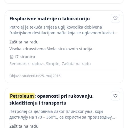
Eksplozivne materije u laboratoriju
Petrolej je tekuća smjesa ugljikovodika dobivena
frakcijskom destilacijom nafte koja se uglavnom koristi
kao gorivo za rasvjetu,grijanje i pogon vozila.Petrolej se
Zaštita na radu
destilira pri temperaturama 175-325 °C,pa se zbog toga
Visoka zdravstvena škola strukovnih studija
po...
17 stranica
Seminarski radovi, Skripte, Zaštita na radu
Objavio studenti.rs
·
25. maj 2016.
Petroleum
: opasnosti pri rukovanju,
skladištenju i transportu
Петролеј са деловима лаког плинског уља, који
дестилују на 170 – 360ºC, се користи за производњу
дизел горива . Намењено је за погон клипних дизел
Zaštita na radu