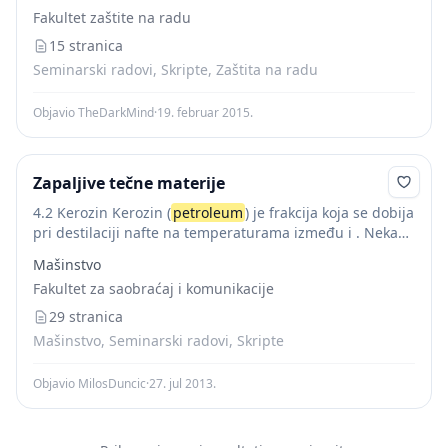
мотора високог степена компресије. Важне...
Fakultet zaštite na radu
15 stranica
Seminarski radovi, Skripte, Zaštita na radu
Objavio TheDarkMind
·
19. februar 2015.
Zapaljive tečne materije
4.2 Kerozin Kerozin (
petroleum
) je frakcija koja se dobija
pri destilaciji nafte na temperaturama između i . Nekada
je imao značaj uglavnom za osvjetljenje. Usljed sve veće
Mašinstvo
elektrifikacije, potreba za...
Fakultet za saobraćaj i komunikacije
29 stranica
Mašinstvo, Seminarski radovi, Skripte
Objavio MilosDuncic
·
27. jul 2013.