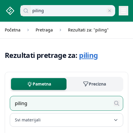
studenti.rs home page
Pretraži dokumente
Navi
Početna
Pretraga
Rezultati za: "piling"
Rezultati pretrage za:
piling
Pametna
Precizna
Svi materijali