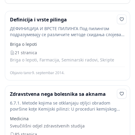
Definicija i vrste pilinga
ДЕФИНИЦИЈА И ВРСТЕ ПИЛИНГА Под пилингом
подразумевају се различите методе скидања слојева
коже у циљу одстрањивања естетских недостатака и
Briga o lepoti
стимулације регенеративне активности коже.Зависно
од агенса који се користе за извођење,...
21 stranica
Briga o lepoti, Farmacija, Seminarski radovi, Skripte
Objavio tano
·
9. septembar 2014.
Zdravstvena nega bolesnika sa aknama
6.7.1. Metode kojima se otklanjaju oţiljci obradom
površine koţe Kemijski pilinzi: U proceduri kemijskog
pilinga koriste se kaustiĉna sredstva kojima se izaziva
Medicina
nekroza površinskih slojeva koţe nakon ĉega slijedi
Sveučilišni odjel zdravstvenih studija
ljuštenje...
85 stranica