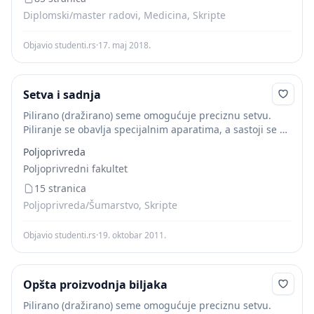
Diplomski/master radovi, Medicina, Skripte
Objavio studenti.rs
·
17. maj 2018.
Setva i sadnja
Pilirano (dražirano) seme omogućuje preciznu setvu.
Piliranje se obavlja specijalnim aparatima, a sastoji se u
obmotavanju semena organskim i mineralnim
Poljoprivreda
materijama, pri čemu se povećava njegov obim. Posle
Poljoprivredni fakultet
piliranja seme...
15 stranica
Poljoprivreda/Šumarstvo, Skripte
Objavio studenti.rs
·
19. oktobar 2011.
Opšta proizvodnja biljaka
Pilirano (dražirano) seme omogućuje preciznu setvu.