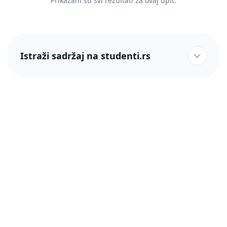
Prikazani su svi rezultati za ovaj upit.
Istraži sadržaj na studenti.rs
studenti.rs naslovnica
Više od 250 hiljada studenata nam je ukazalo poverenje!
studenti.rs
Podrška
O nama
Pomoć
Blog
Kontakt