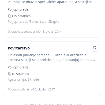
Piliranje se obavlja specijalnim aparatima, a sastoji se u
obmotavanju semena organskim i mineralnim
Poljoprivreda
materijama, pri čemu se povećava njegov obim. Posle
piliranja seme...
179 stranica
Poljoprivreda/Šumarstvo, Skripte
Objavio izuzetnanagrada
·
18. avgust 2014.
Povrtarstvo
Objasniti piliranje semena: -Piliranje ili dražiranje
semena sastoji se u prekrivanju (omotavanju) semena
organskom ili mineralnom materijom, pri čemu se
Poljoprivreda
povećava obim semena i daje mu se pravilan ili
okrugao...
10 stranica
Agronomija, Skripte
Objavio studenti.rs
·
20. oktobar 2017.