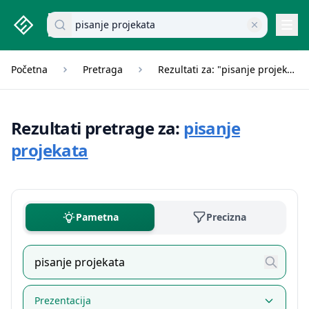
studenti.rs home page
Pretraži dokumente
Navi
Početna
Pretraga
Rezultati za: "pisanje projekata"
Rezultati pretrage za:
pisanje
projekata
Pametna
Precizna
Prezentacija