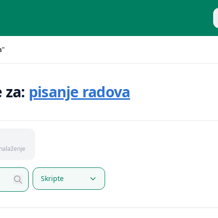
P
a"
e za:
pisanje radova
nalaženje
Skripte