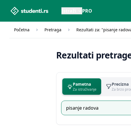
studenti.rs home page
Istraži
PRO
Početna
Pretraga
Rezultati za: "pisanje radov
Rezultati pretrag
Pametna
Precizna
Za istraživanje
Za brzo pro