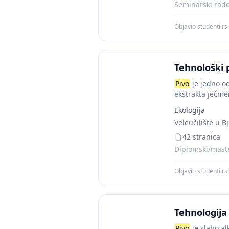
Seminarski rado
Objavio studenti.rs
·
Tehnološki 
Pivo
je jedno od
ekstrakta ječme
Ekologija
Veleučilište u B
42 stranica
Diplomski/master
Objavio studenti.rs
·
Tehnologija
Pivo
je slabo al