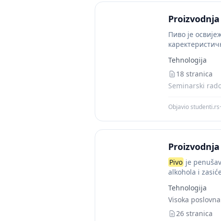
Proizvodnja
Пиво је освије
каректеристич
пива су пивски.
Tehnologija
18 stranica
Seminarski rado
Objavio studenti.rs
·
Proizvodnja
Pivo
je penušavo
alkohola i zasić
Tehnologija
Visoka poslovna 
26 stranica