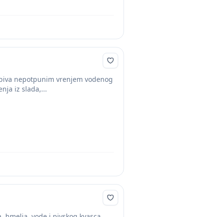
e dobiva nepotpunim vrenjem vodenog
ja iz slada,...
, hmelja, vode i pivskog kvasca.