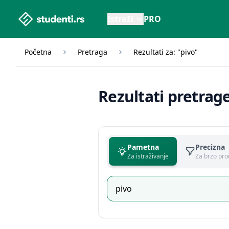
studenti.rs home page
Istraži
PRO
Početna
Pretraga
Rezultati za: "pivo"
Rezultati pretrag
Pametna
Precizna
Za istraživanje
Za brzo pro