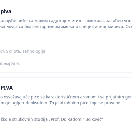
 piva
жавајуће пиће са малим садржајем етил – алкохола, засићен угљ
ног укуса са благом горчином хмеља и специфичног мириса. О
..
vi, Skripte, Tehnologija
8. maj 2019.
 PIVA
 osvežavajuće piće sa karakterističnom aromom i sa prijatnim gork
eno je ugljen-deoksidom. To je alkoholno piće koje se pravi od...
škola strukovnih studija „Prof. Dr. Radomir Bojković“