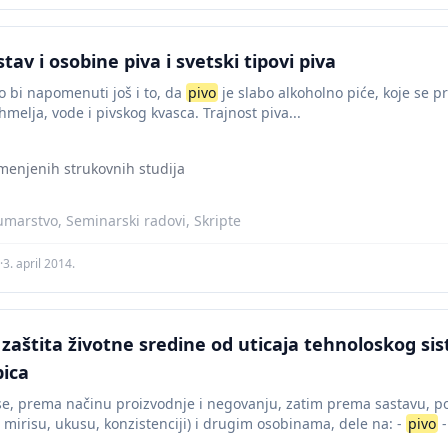
tav i osobine piva i svetski tipovi piva
o bi napomenuti još i to, da
pivo
je slabo alkoholno piće, koje se p
 hmelja, vode i pivskog kvasca. Trajnost piva...
imenjenih strukovnih studija
umarstvo, Seminarski radovi, Skripte
·
3. april 2014.
 zaštita životne sredine od uticaja tehnoloskog si
pica
se, prema načinu proizvodnje i negovanju, zatim prema sastavu, p
, mirisu, ukusu, konzistenciji) i drugim osobinama, dele na: -
pivo
-