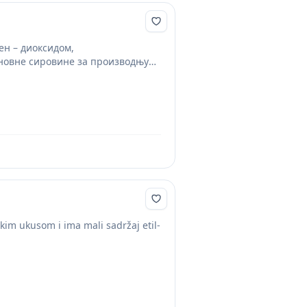
ен – диоксидом,
сновне сировине за производњу
im ukusom i ima mali sadržaj etil-