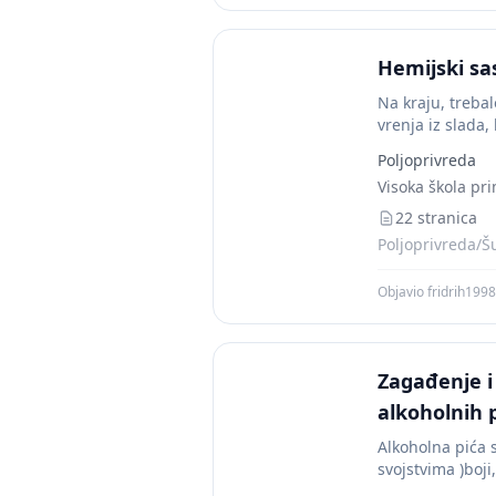
Hemijski sas
Na kraju, trebal
vrenja iz slada,
Poljoprivreda
Visoka škola pr
22 stranica
Poljoprivreda/Š
Objavio fridrih1998
Zagađenje i
alkoholnih 
Alkoholna pića 
svojstvima )boji