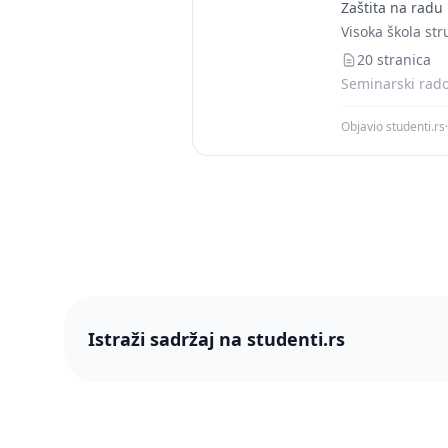
Zaštita na radu
Visoka škola st
20 stranica
Seminarski radov
Objavio studenti.rs
·
Istraži sadržaj na studenti.rs