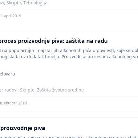
vi, Skripte, Tehnologija
1. april 2019.
proces proizvodnje piva: zaštita na radu
 najpopularnijih i najstarijih alkoholnih pića u povijesti, koje s
nog slada uz dodatak hmelja. Proizvodi se procesom alkoholnog vren
jelovaru
 radovi, Skripte, Zaštita životne sredine
8. oktobar 2019.
 proizvodnje piva
koholno piće, koje se proizvodi u procesu alkoholnog vrenja iz slada