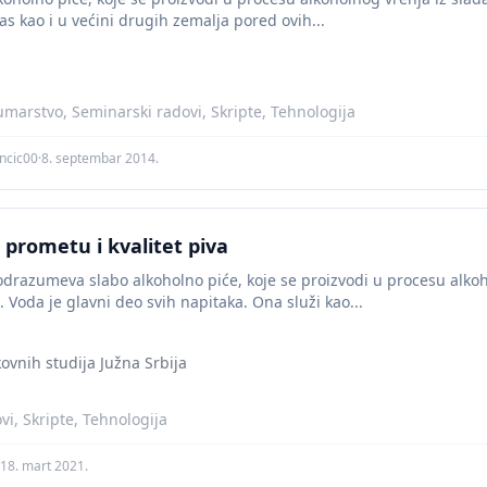
s kao i u većini drugih zemalja pored ovih...
umarstvo, Seminarski radovi, Skripte, Tehnologija
ncic00
·
8. septembar 2014.
 prometu i kvalitet piva
drazumeva slabo alkoholno piće, koje se proizvodi u procesu alkoh
. Voda je glavni deo svih napitaka. Ona služi kao...
ovnih studija Južna Srbija
vi, Skripte, Tehnologija
18. mart 2021.