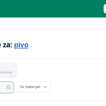
P
e za:
pivo
nalaženje
Svi materijali