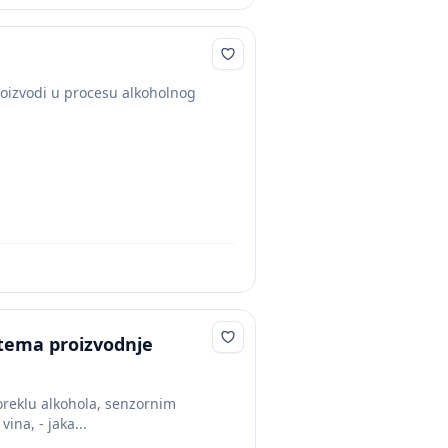
roizvodi u procesu alkoholnog
stema proizvodnje
oreklu alkohola, senzornim
 vina, - jaka...