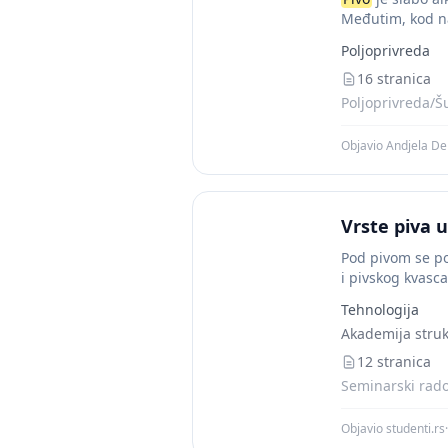
Međutim, kod na
Poljoprivreda
16 stranica
Poljoprivreda/Š
Objavio Andjela De
Vrste piva u
Pod pivom se po
i pivskog kvasca
Tehnologija
Akademija struk
12 stranica
Seminarski rado
Objavio studenti.rs
·