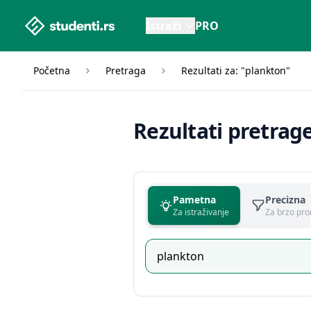
studenti.rs home page
Istraži
PRO
Početna
Pretraga
Rezultati za: "plankton"
Rezultati pretrag
Pametna
Precizna
Za istraživanje
Za brzo pro