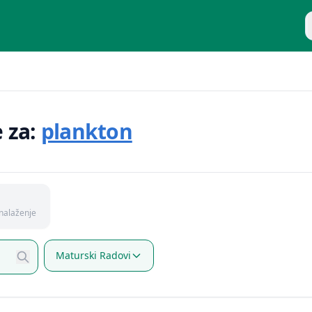
P
e za:
plankton
nalaženje
Maturski Radovi