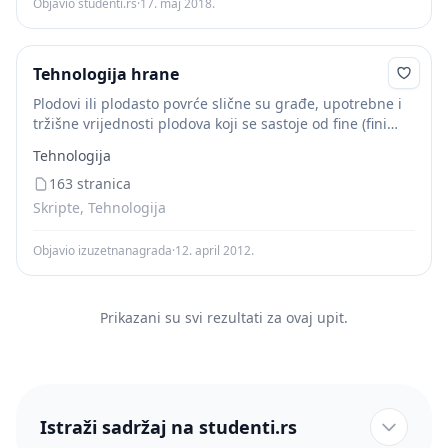
Objavio studenti.rs
·
17. maj 2018.
Tehnologija hrane
Plodovi ili plodasto povrće slične su građe, upotrebne i
tržišne vrijednosti plodova koji se sastoje od fine (fini
plodovi) ili nešto grublje zaštitne kožice ili zaštitnog
Tehnologija
vanjskog sloja, jestivih mesnatih...
163 stranica
Skripte, Tehnologija
Objavio izuzetnanagrada
·
12. april 2012.
Prikazani su svi rezultati za ovaj upit.
Istraži sadržaj na studenti.rs