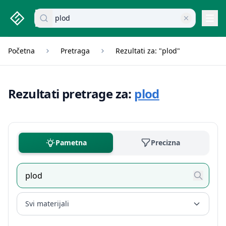
studenti.rs home page
Pretraži dokumente
Navi
Početna
Pretraga
Rezultati za: "plod"
Rezultati pretrage za:
plod
Pametna
Precizna
Svi materijali