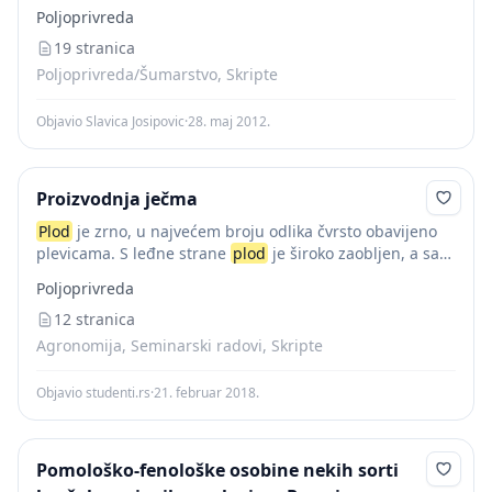
zeleni
plod
može imati više ili manje izraženu maljavost;
Poljoprivreda
veličina ploda je...
19 stranica
Poljoprivreda/Šumarstvo, Skripte
Objavio Slavica Josipovic
·
28. maj 2012.
Proizvodnja ječma
Plod
je zrno, u najvećem broju odlika čvrsto obavijeno
plevicama. S leđne strane
plod
je široko zaobljen, a sa
trbušne strane ima brazdicu, ali nema, kao
plod
Poljoprivreda
pšenice, ćubicu. Oblika...
12 stranica
Agronomija, Seminarski radovi, Skripte
Objavio studenti.rs
·
21. februar 2018.
Pomološko-fenološke osobine nekih sorti