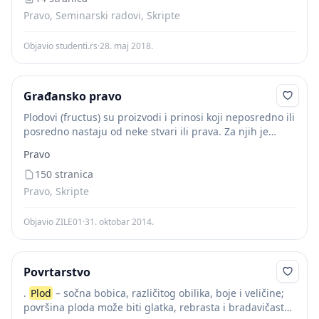
Pravo, Seminarski radovi, Skripte
Objavio studenti.rs
·
28. maj 2018.
Građansko pravo
Plodovi (fructus) su proizvodi i prinosi koji neposredno ili
posredno nastaju od neke stvari ili prava. Za njih je
karakteristiĉno da su to prinosi koji se javljaju redovito i
Pravo
periodiĉki,...
150 stranica
Pravo, Skripte
Objavio ZILE01
·
31. oktobar 2014.
Povrtarstvo
.
Plod
– sočna bobica, različitog obilika, boje i veličine;
površina ploda može biti glatka, rebrasta i bradavičasta;