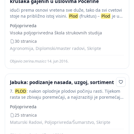
krušaka gajenih u uslovima Pocerine
idući prema osnovi vretena sve duže, tako da svi cvetovi
stoje na približno istoj visini.
Plod
(fruktus) –
Plod
je u
biološkom smislu organ koji se posle oplođenja razvija
Poljoprivreda
iz...
Visoka poljoprivredna škola strukovnih studija
30 stranica
Agronomija, Diplomski/master radovi, Skripte
Objavio zerina.musicc
·
14. jun 2016.
Jabuka: podizanje nasada, uzgoj, sortiment
7.
PLOD
: nakon oplodnje plodovi počinju rasti. Tijekom
rasta se zbivaju poremećaji, a najizrazitiji je poremećaj
opadanje plodova. To se opadanje zbiva uglavnom u tri
Poljoprivreda
vala: prvi je odmah nakon...
25 stranica
Maturski Radovi, Poljoprivreda/Šumarstvo, Skripte