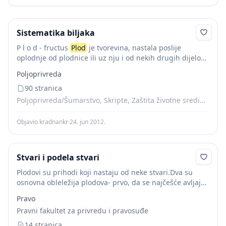
Sistematika biljaka
P l o d - fructus
Plod
je tvorevina, nastala poslije
oplodnje od plodnice ili uz nju i od nekih drugih dijelova
cvijeta, odnosno cvata.
Plod
u prvom redu vrši...
Poljoprivreda
90 stranica
Poljoprivreda/Šumarstvo, Skripte, Zaštita životne sredine (ekologija)
Objavio kradnankr
·
24. jun 2012.
Stvari i podela stvari
Plodovi su prihodi koji nastaju od neke stvari.Dva su
osnovna obleležija plodova- prvo, da se najčešće avljaju
periodnično, i drugo- da su namenjeni za odvajanje, i
Pravo
plod
stvar daje bez...
Pravni fakultet za privredu i pravosuđe
14 stranica