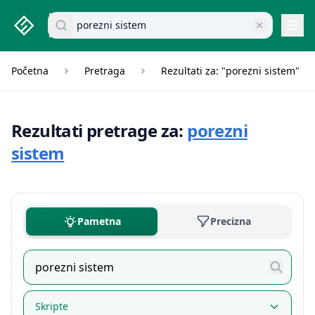
studenti.rs home page
Pretraži dokumente
Navi
Početna
Pretraga
Rezultati za: "porezni sistem"
Rezultati pretrage za:
porezni
sistem
Pametna
Precizna
Skripte