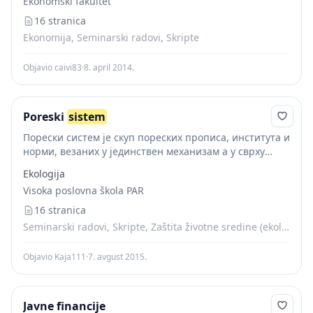
Ekonomski fakultet
16 stranica
Ekonomija, Seminarski radovi, Skripte
Objavio caivi83
·
8. april 2014.
Poreski
sistem
Порески систем је скуп пореских прописа, института и
норми, везаних у јединствен механизам а у сврху
остварења одређене пореске политике. У порески
Ekologija
систем је укључен велики број пореских облика који...
Visoka poslovna škola PAR
16 stranica
Seminarski radovi, Skripte, Zaštita životne sredine (ekologija)
Objavio Kaja111
·
7. avgust 2015.
Javne financije