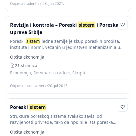
Objavio studenti.rs
·
23. jun 2021.
Revizija i kontrola – Poreski
sistem
i Poreska
uprava Srbije
Poreski
sistem
jedne zemlje je skup poreskih propisa,
instituta i normi, vezanih u jedinstven mehanizam a u
svrhu ostvarenja određene poreske politike. U poreski
Opšta ekonomija
sistem
je uključen veliki broj poreskih...
21 stranica
Ekonomija, Seminarski radovi, Skripte
Objavio ljubicicacvetic
·
20. jul 2013.
Poreski
sistem
Struktura poreskog sistema svakako zavisi od
razvijenosti privrede, tako da npr. nije ista poreska
struktura u razvijenoj zemlji i zemlji u tranziciji…takodje
Opšta ekonomija
postoji razlika i u zemljama koje su unitarno...