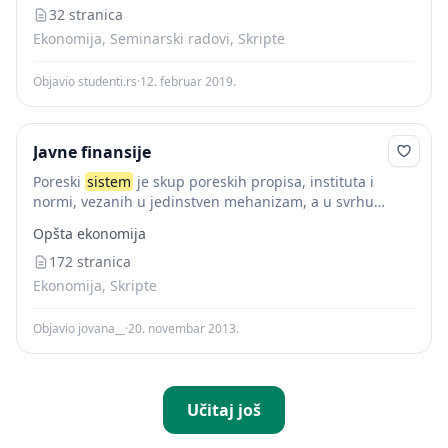
32 stranica
Ekonomija, Seminarski radovi, Skripte
Objavio studenti.rs
·
12. februar 2019.
Javne finansije
Poreski
sistem
je skup poreskih propisa, instituta i
normi, vezanih u jedinstven mehanizam, a u svrhu
ostvarenja određene poreske politike. U poreski
sistem
Opšta ekonomija
je ugrađen veliki broj poreznih oblika koji...
172 stranica
Ekonomija, Skripte
Objavio jovana__
·
20. novembar 2013.
Učitaj još