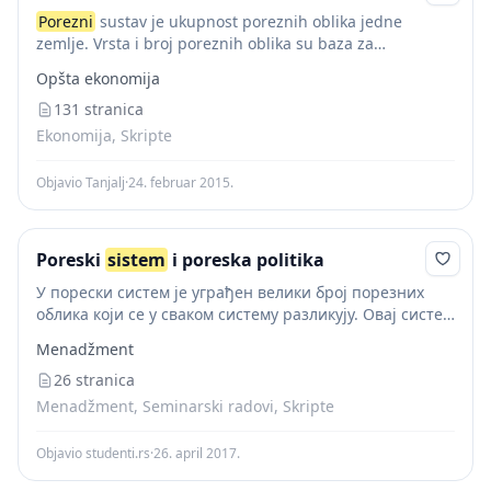
Porezni
sustav je ukupnost poreznih oblika jedne
zemlje. Vrsta i broj poreznih oblika su baza za
razlikovanje poreznih sustava. Ne postoje dvije države
Opšta ekonomija
koje imaju identičan
porezni
sustav.
Porezni
sustav...
131 stranica
Ekonomija, Skripte
Objavio Tanjalj
·
24. februar 2015.
Poreski
sistem
i poreska politika
У порески систем је уграђен велики број порезних
облика који се у сваком систему разликују. Овај систем
представља скуп института и инструмената који стоје
Menadžment
на располагању пореској власти за остваривање...
26 stranica
Menadžment, Seminarski radovi, Skripte
Objavio studenti.rs
·
26. april 2017.