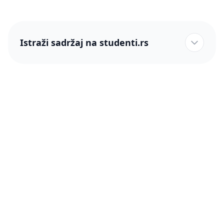
Istraži sadržaj na studenti.rs
studenti.rs naslovnica
Više od 250 hiljada studenata nam je ukazalo poverenje!
studenti.rs
Podrška
O nama
Pomoć
Blog
Kontakt
PRO članstvo (Cene)
Status