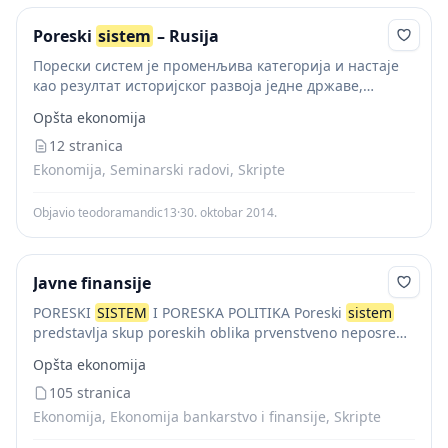
Poreski
sistem
– Rusija
Порески систем је променљива категорија и настаје
као резултат историјског развоја једне државе,
компромиса између различитих политичких снага,
Opšta ekonomija
привредне развијености, друштвено-економских
односа, величине земље и др. Савремени порески
12 stranica
системи држава...
Ekonomija, Seminarski radovi, Skripte
Objavio teodoramandic13
·
30. oktobar 2014.
Javne finansije
PORESKI
SISTEM
I PORESKA POLITIKA Poreski
sistem
predstavlja skup poreskih oblika prvenstveno neposred
nih i posrednih poreza, povezanih u koherentnu celinu.
Opšta ekonomija
Ukupnost poreskih oblika, koja čini konzistentni poreski
sistem
105 stranica
, u...
Ekonomija, Ekonomija bankarstvo i finansije, Skripte