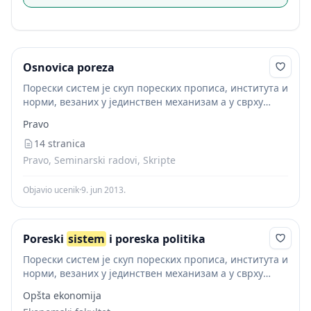
Osnovica poreza
Порески систем је скуп пореских прописа, института и
норми, везаних у јединствен механизам а у сврху
остварења одређене пореске политике. У порески
Pravo
систем је укључен велики број пореских облика који...
14 stranica
Pravo, Seminarski radovi, Skripte
Objavio ucenik
·
9. jun 2013.
Poreski
sistem
i poreska politika
Порески систем је скуп пореских прописа, института и
норми, везаних у јединствен механизам а у сврху
остварења одређене пореске политике. У порески
Opšta ekonomija
систем је укључен велики број пореских облика који...