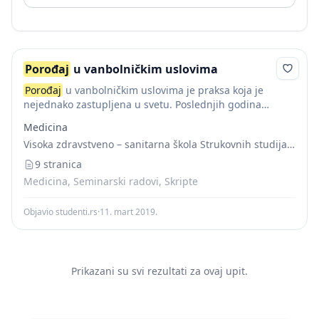
Porođaj
u vanbolničkim uslovima
Porođaj
u vanbolničkim uslovima je praksa koja je
nejednako zastupljena u svetu. Poslednjih godina
dvadesetog veka kada se u mnogim razvijenim
Medicina
zemljama
porođaj
od prirodnog procesa pretvorio u
Visoka zdravstveno – sanitarna škola Strukovnih studija “VISAN”
medicinski kontrolisani...
9 stranica
Medicina, Seminarski radovi, Skripte
Objavio studenti.rs
·
11. mart 2019.
Prikazani su svi rezultati za ovaj upit.