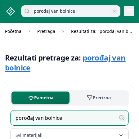
studenti.rs home page
Pretraži dokumente
Navi
Početna
Pretraga
Rezultati za: "porođaj van bolnice"
Rezultati pretrage za:
porođaj van
bolnice
Pametna
Precizna
Svi materijali