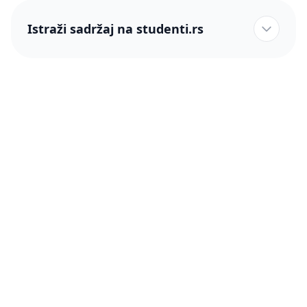
Istraži sadržaj na studenti.rs
studenti.rs naslovnica
Više od 250 hiljada studenata nam je ukazalo poverenje!
studenti.rs
Podrška
O nama
Pomoć
Blog
Kontakt
PRO članstvo (Cene)
Status
Šta je PRO članstvo
Pravno