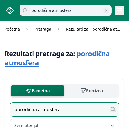
studenti.rs home page
Pretraži dokumente
Navi
Početna
Pretraga
Rezultati za: "porodična atmosfera"
Rezultati pretrage za:
porodična
atmosfera
Pametna
Precizna
Svi materijali