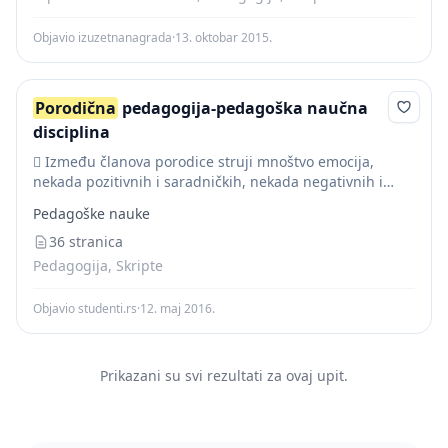
Objavio izuzetnanagrada
·
13. oktobar 2015.
Porodična
pedagogija-pedagoška naučna
disciplina
 Između članova porodice struji mnoštvo emocija,
nekada pozitivnih i saradničkih, nekada negativnih i
solističkih.  Razmjena osjećanja je razmjena informacija
Pedagoške nauke
o odnosu između dvije osobe.  Emocije zavise od...
36 stranica
Pedagogija, Skripte
Objavio studenti.rs
·
12. maj 2016.
Prikazani su svi rezultati za ovaj upit.