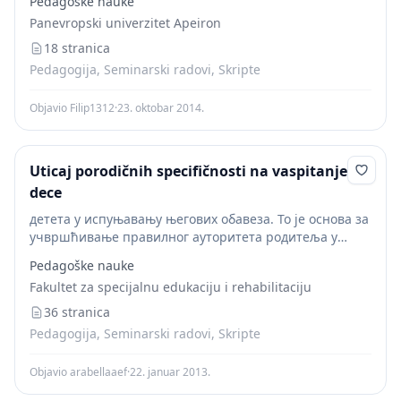
Pedagoške nauke
Panevropski univerzitet Apeiron
18 stranica
Pedagogija, Seminarski radovi, Skripte
Objavio Filip1312
·
23. oktobar 2014.
Uticaj porodičnih specifičnosti na vaspitanje
dece
детета у испуњавању његових обавеза. То је основа за
учвршћивање правилног ауторитета родитеља у
породици (Вилотијевић, 2006). У тесној вези са
Pedagoške nauke
питањем ауторитета родитеља је и питање
Fakultet za specijalnu edukaciju i rehabilitaciju
атмосфере у породици....
36 stranica
Pedagogija, Seminarski radovi, Skripte
Objavio arabellaaef
·
22. januar 2013.