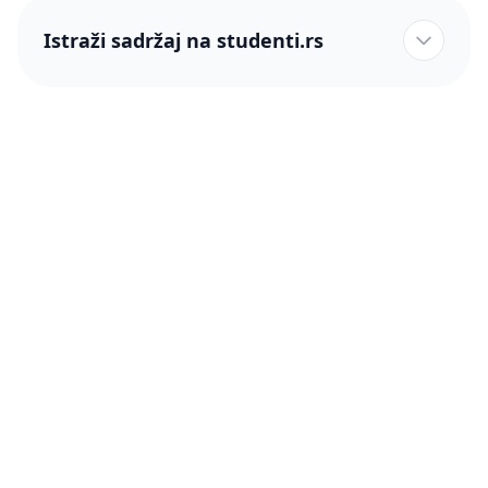
Istraži sadržaj na studenti.rs
studenti.rs naslovnica
Više od 250 hiljada studenata nam je ukazalo poverenje!
studenti.rs
Podrška
O nama
Pomoć
Blog
Kontakt
PRO članstvo (Cene)
Status
Šta je PRO članstvo
Pravno
Press & Partneri