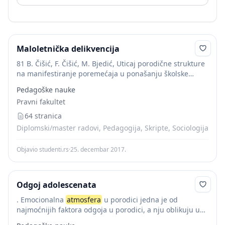
Maloletnička delikvencija
81 B. Čišić, F. Čišić, M. Bjedić, Uticaj porodične strukture
na manifestiranje poremećaja u ponašanju školske
djece, Časopis „Defektologija“, br. 9-10, Defektološki
Pedagoške nauke
fakultet u Tuzli, 2004, str. 30 38 Teoretičari...
Pravni fakultet
64 stranica
Diplomski/master radovi, Pedagogija, Skripte, Sociologija
Objavio studenti.rs
·
25. decembar 2017.
Odgoj adolescenata
. Emocionalna
atmosfera
u porodici jedna je od
najmoćnijih faktora odgoja u porodici, a nju oblikuju u
osnovi, odnos među roditeljima.