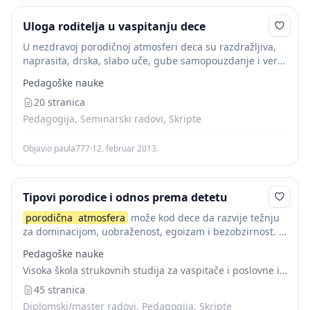
Uloga roditelja u vaspitanju dece
U nezdravoj porodičnoj atmosferi deca su razdražljiva,
naprasita, drska, slabo uče, gube samopouzdanje i veru
u ljude. Zbog i radi toga emocionalna
atmosfera
u
Pedagoške nauke
porodici treba da je vedra, prijatna...
20 stranica
Pedagogija, Seminarski radovi, Skripte
Objavio paula777
·
12. februar 2013.
Tipovi porodice i odnos prema detetu
porodična
atmosfera
može kod dece da razvije težnju
za dominacijom, uobraženost, egoizam i bezobzirnost. U
ovakvoj porodici nekoliko tipičnih načina odnosa prema
Pedagoške nauke
deci: preterana ljubav, pedantizam, težnja da se što...
Visoka škola strukovnih studija za vaspitače i poslovne informatičare -Sirmijum
45 stranica
Diplomski/master radovi, Pedagogija, Skripte