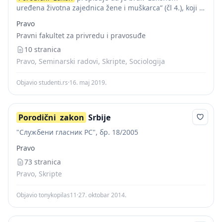
uređena životna zajednica žene i muškarca” (čl 4.), koji “
se sklapa suglasnom izjavom žene i muškarca u
Pravo
građanskom ili verskom obliku (čl....
Pravni fakultet za privredu i pravosuđe
10 stranica
Pravo, Seminarski radovi, Skripte, Sociologija
Objavio studenti.rs
·
16. maj 2019.
Porodični
zakon
Srbije
"Службени гласник РС", бр. 18/2005
Pravo
73 stranica
Pravo, Skripte
Objavio tonykopilas11
·
27. oktobar 2014.