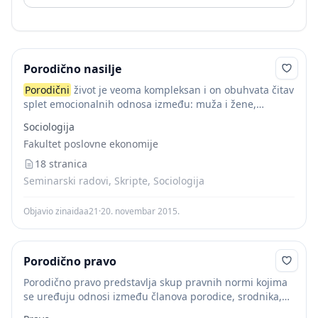
Porodično nasilje
Porodični
život je veoma kompleksan i on obuhvata čitav
splet emocionalnih odnosa između: muža i žene,
roditelja i djece, djece i roditelja, između djece. Naravno
Sociologija
taj splet odnosa reflektuje se...
Fakultet poslovne ekonomije
18 stranica
Seminarski radovi, Skripte, Sociologija
Objavio zinaidaa21
·
20. novembar 2015.
Porodično pravo
Porodično pravo predstavlja skup pravnih normi kojima
se uređuju odnosi između članova porodice, srodnika,
uglavnom u braku, odnosno vanbračnoj zajednici. ( prof.