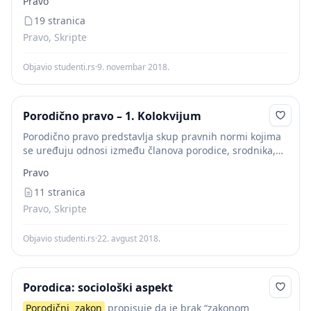
Pravo
dr Počuča ) Sistem pravnih normi kojima se...
19 stranica
Pravo, Skripte
Objavio studenti.rs
·
9. novembar 2018.
Porodično pravo – 1. Kolokvijum
Porodično pravo predstavlja skup pravnih normi kojima
se uređuju odnosi između članova porodice, srodnika,
uglavnom u braku, odnosno vanbračnoj zajednici. ( prof.
Pravo
dr Počuča ) Sistem pravnih normi kojima se...
11 stranica
Pravo, Skripte
Objavio studenti.rs
·
22. avgust 2018.
Porodica: sociološki aspekt
Porodični
zakon
propisuje da je brak “zakonom