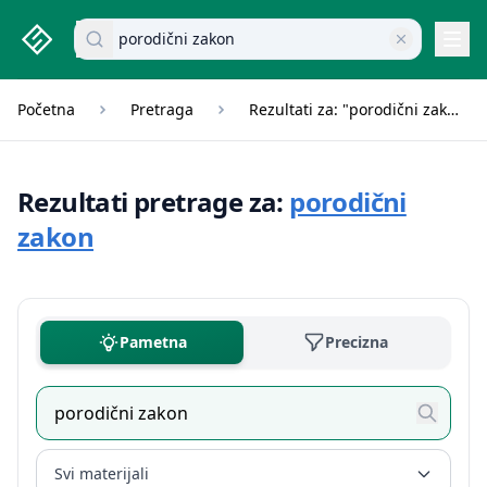
studenti.rs home page
Pretraži dokumente
Navi
Početna
Pretraga
Rezultati za: "porodični zakon"
Rezultati pretrage za:
porodični
zakon
Pametna
Precizna
Svi materijali