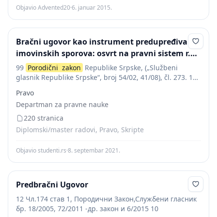
Objavio Advented20
·
6. januar 2015.
Bračni ugovor kao instrument predupređivanja
imovinskih sporova: osvrt na pravni sistem r.
Srbije
99
Porodični
zakon
Republike Srpske, („Službeni
glasnik Republike Srpske“, broj 54/02, 41/08), čl. 273. 100
Porodični
zakon
Federacije BiH, „Službene novine
Pravo
Federacije BiH“, broj 35/05, 41/05, 31/14, čl. 258, st.1....
Departman za pravne nauke
220 stranica
Diplomski/master radovi, Pravo, Skripte
Objavio studenti.rs
·
8. septembar 2021.
Predbračni Ugovor
12 Чл.174 став 1, Породични Закон,Службени гласник
бр. 18/2005, 72/2011 -др. закон и 6/2015 10