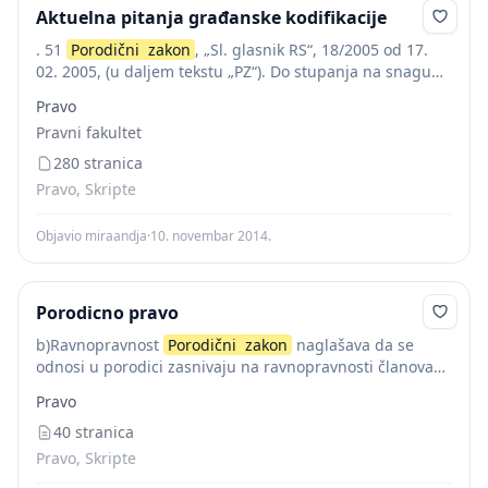
Aktuelna pitanja građanske kodifikacije
. 51
Porodični
zakon
, „Sl. glasnik RS“, 18/2005 od 17.
02. 2005, (u daljem tekstu „PZ“). Do stupanja na snagu
Porodičnog zakona u Srbiji se primenjivao
Zakon
o
Pravo
braku i...
Pravni fakultet
280 stranica
Pravo, Skripte
Objavio miraandja
·
10. novembar 2014.
Porodicno pravo
b)Ravnopravnost
Porodični
zakon
naglašava da se
odnosi u porodici zasnivaju na ravnopravnosti članova
porodice, a u čl.30 stav 1 ističe se princip ravnopravnosti
Pravo
gdje se 7
40 stranica
Pravo, Skripte