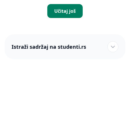
Učitaj još
Istraži sadržaj na studenti.rs
studenti.rs naslovnica
Više od 250 hiljada studenata nam je ukazalo poverenje!
studenti.rs
Podrška