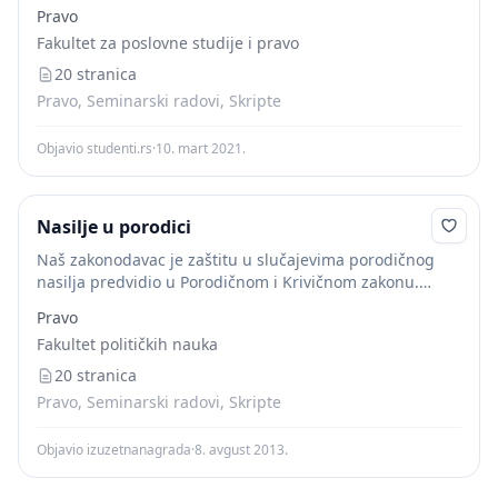
Pravo
Fakultet za poslovne studije i pravo
20 stranica
Pravo, Seminarski radovi, Skripte
Objavio studenti.rs
·
10. mart 2021.
Nasilje u porodici
Naš zakonodavac je zaštitu u slučajevima porodičnog
nasilja predvidio u Porodičnom i Krivičnom zakonu.
Postupci koji se vode u slučajevima porodičnog nasilja
Pravo
pokreću se odvojeno, ali to ne znači da...
Fakultet političkih nauka
20 stranica
Pravo, Seminarski radovi, Skripte
Objavio izuzetnanagrada
·
8. avgust 2013.