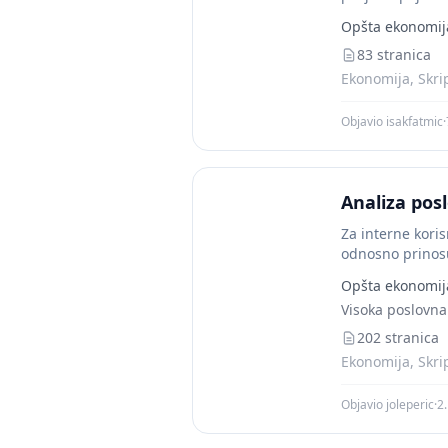
Opšta ekonomij
83 stranica
Ekonomija, Skri
Objavio isakfatmic
·
Analiza pos
Za interne koris
odnosno prinosu 
Opšta ekonomij
Visoka poslovna
202 stranica
Ekonomija, Skri
Objavio joleperic
·
2