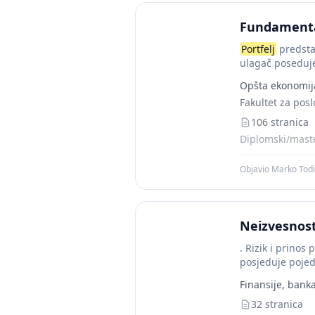
Fundamental
Portfelj
predstav
ulagač poseduje 
Opšta ekonomij
Fakultet za pos
106 stranica
Diplomski/maste
Objavio Marko Tod
Neizvesnost 
. Rizik i prinos 
posjeduje pojed
vrijednosnih...
Finansije, banka
32 stranica