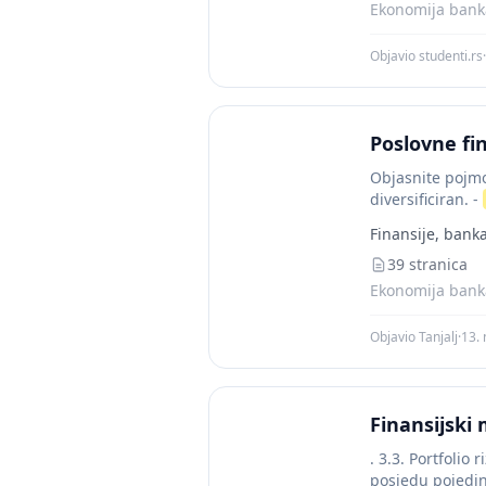
Ekonomija bankar
Objavio studenti.rs
·
Poslovne fi
Objasnite poj
diversificiran. -
Finansije, banka
39 stranica
Ekonomija bankar
Objavio Tanjalj
·
13.
Finansijsk
. 3.3. Portfolio 
posjedu pojedinc