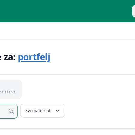
P
e za:
portfelj
nalaženje
Svi materijali