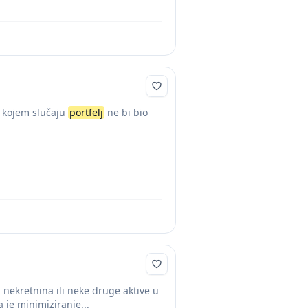
 u kojem slučaju
portfelj
ne bi bio
ta, nekretnina ili neke druge aktive u
a je minimiziranje...