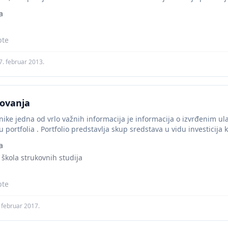
a
pte
7. februar 2013.
lovanja
nike jedna od vrlo važnih informacija je informacija o izvrđenim ul
portfolia . Portfolio predstavlja skup sredstava u vidu investicija ko
a
 škola strukovnih studija
pte
. februar 2017.