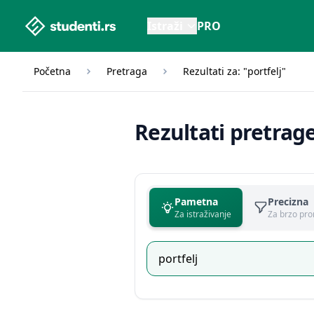
studenti.rs home page
Istraži
PRO
Početna
Pretraga
Rezultati za: "portfelj"
Rezultati pretrag
Pametna
Precizna
Za istraživanje
Za brzo pro