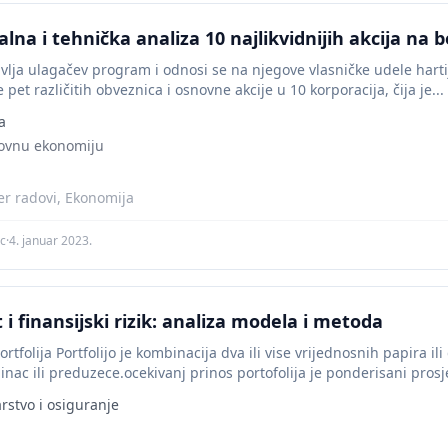
na i tehnička analiza 10 najlikvidnijih akcija na 
lja ulagačev program i odnosi se na njegove vlasničke udele harti
pet različitih obveznica i osnovne akcije u 10 korporacija, čija je...
a
lovnu ekonomiju
r radovi, Ekonomija
ic
·
4. januar 2023.
i finansijski rizik: analiza modela i metoda
portfolija Portfolijo je kombinacija dva ili vise vrijednosnih papira il
inac ili preduzece.ocekivanj prinos portofolija je ponderisani pros
rstvo i osiguranje