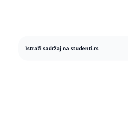
Istraži sadržaj na studenti.rs
studenti
studenti.rs naslovnica