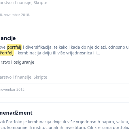
stvo i finansije, Skripte
8. novembar 2018.
nancije
move
portfelj
i diversifikacija, te kako i kada do nje dolazi, odnosno
Portfelj
- kombinacija dviju ili više vrijednosnica ili...
rstvo i osiguranje
stvo i finansije, Skripte
 novembar 2015.
i menadžment
rizik Portfolio je kombinacija dvije ili više vrijednosnih papira, valu
a, kompanije ili institucionalnih investitora. Cilj kreiranja portfolij