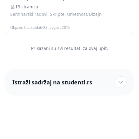
13 stranica
Seminarski radovi, Skripte, Umetnost/Dizajn
Objavio blablabla6
·
23. avgust 2016.
Prikazani su svi rezultati za ovaj upit.
Istraži sadržaj na studenti.rs
studenti.rs naslovnica