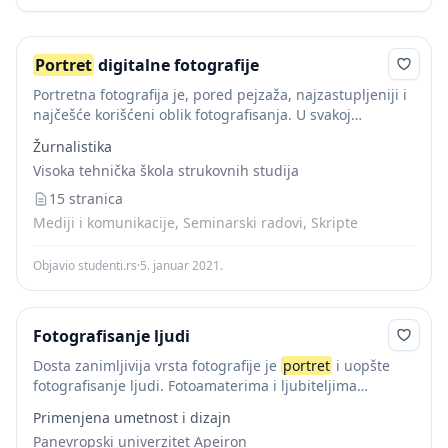
Portret
digitalne fotografije
Portretna fotografija je, pored pejzaža, najzastupljeniji i
najčešće korišćeni oblik fotografisanja. U svakoj
umetnosti, pa i u fotografiji, čovek predstavlja
Žurnalistika
nezaobilaznu temu, najveću inspiraciju i osnovni
Visoka tehnička škola strukovnih studija
predmet interesovanja i izučavanja....
15 stranica
Mediji i komunikacije, Seminarski radovi, Skripte
Objavio studenti.rs
·
5. januar 2021.
Fotografisanje ljudi
Dosta zanimljivija vrsta fotografije je
portret
i uopšte
fotografisanje ljudi. Fotoamaterima i ljubiteljima
fotografije pored prirode najčešći motiv je upravo
Primenjena umetnost i dizajn
portret
. I profesionalci se svakodnevno susreću sa
Panevropski univerzitet Apeiron
zadacima koji uključuju...