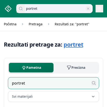
studenti.rs home page
Pretraži dokumente
Navi
Početna
Pretraga
Rezultati za: "portret"
Rezultati pretrage za:
portret
Pametna
Precizna
Svi materijali