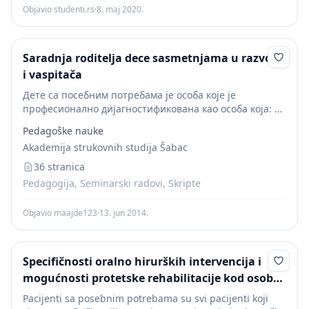
Objavio studenti.rs
·
8. maj 2020.
Saradnja roditelja dece sasmetnjama u razvoju
i vaspitača
Дете са посебним потребама је особа које је
професионално дијагностификована као особа која: 1.
Има физички и ментални недостатак који знатно
Pedagoške nauke
ограничава једну или више животних активности, као
Akademija strukovnih studija Šabac
што су...
36 stranica
Pedagogija, Seminarski radovi, Skripte
Objavio maajde123
·
13. jun 2014.
Specifičnosti oralno hirurških intervencija i
mogućnosti protetske rehabilitacije kod osoba
sa posebnim potrebama
Pacijenti sa posebnim potrebama su svi pacijenti koji