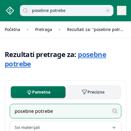
studenti.rs home page
Pretraži dokumente
Navi
Početna
Pretraga
Rezultati za: "posebne potrebe"
Rezultati pretrage za:
posebne
potrebe
Pametna
Precizna
Svi materijali