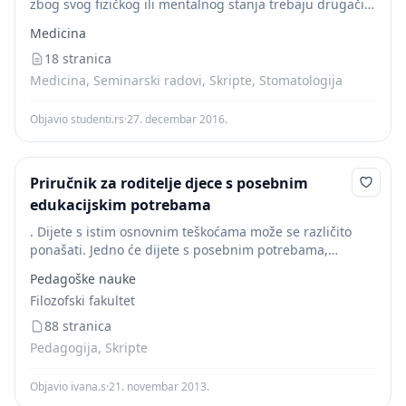
zbog svog fizičkog ili mentalnog stanja trebaju drugačiji
tretman kod doktora. Najčešće su to osobe u invalidskim
Medicina
kolicima. Kod djece s posebnim...
18 stranica
Medicina, Seminarski radovi, Skripte, Stomatologija
Objavio studenti.rs
·
27. decembar 2016.
Priručnik za roditelje djece s posebnim
edukacijskim potrebama
. Dijete s istim osnovnim teškoćama može se različito
ponašati. Jedno će dijete s posebnim potrebama,
primjerice uzrokovanim disleksijom, odlaziti u školu sa
Pedagoške nauke
zadovoljstvom jer je tamo prihvaćeno, a drugo...
Filozofski fakultet
88 stranica
Pedagogija, Skripte
Objavio ivana.s
·
21. novembar 2013.