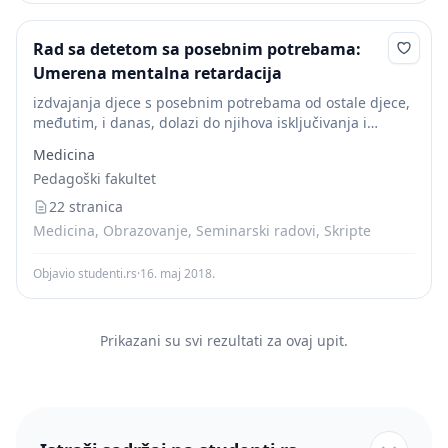
Rad sa detetom sa posebnim potrebama:
Umerena mentalna retardacija
izdvajanja djece s posebnim potrebama od ostale djece,
međutim, i danas, dolazi do njihova isključivanja i
marginalizacije unutar i izvan obrazovnog sistema.
Medicina
Mnoga djeca s posebnim potrebama mogu ostvariti
Pedagoški fakultet
daleko...
22 stranica
Medicina, Obrazovanje, Seminarski radovi, Skripte
Objavio studenti.rs
·
16. maj 2018.
Prikazani su svi rezultati za ovaj upit.