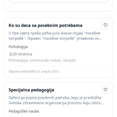
Ko su deca sa posebnim potrebama
3 Пре свега треба рећи шта значи појам ''посебне
потребе''. Термин ''посебне потребе'' углавном се
односи на децу са развојном ометеношћу и децу из
Psihologija
маргинализованих друштвених група. Такође, треба
разграничити...
20 stranica
Psihologija, Seminarski radovi, Skripte
Objavio sekula998
·
23. avgust 2013.
Specijalna pedagogija
Definicija pojma posebnih potreba, koju je predložila
Svetska zdravstvena organizacija procenu koju ističe
društvo i posebnu potrebu koju treba shvatiti kao
Pedagoške nauke
subjektivno doživljavanje vlastite individualnosti i