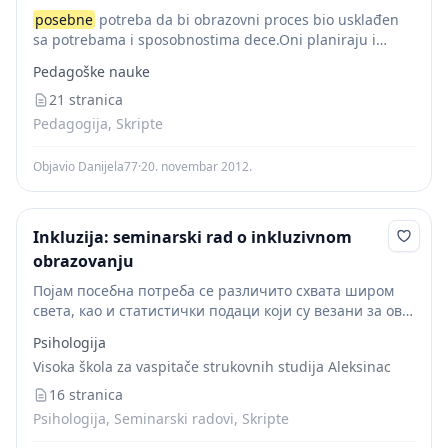
posebne
potreba da bi obrazovni proces bio usklađen
sa potrebama i sposobnostima dece.Oni planiraju i
primenjuju integralne programe u saradnji sa drugim
Pedagoške nauke
službama iz lokalne zajednice;razvijaju odnose sa
članovima porodica...
21 stranica
Pedagogija, Skripte
Objavio Danijela77
·
20. novembar 2012.
Inkluzija: seminarski rad o inkluzivnom
obrazovanju
Појам посебна потреба се различито схвата широм
света, као и статистички подаци који су везани за овај
термин. И то је тачно јер су статистички подаци
Psihologija
прикупљани у различите сврхе...
Visoka škola za vaspitače strukovnih studija Aleksinac
16 stranica
Psihologija, Seminarski radovi, Skripte