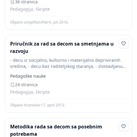
odnosa društva prema njoj.
36 stranica
Pedagogija, Skripte
Objavio sonjafilozofski
·
6. jun 2016.
Priručnik za rad sa decom sa smetnjama u
razvoju
- decu iz socijalno, kulturno i materijalno depriviranih
sredina, - decu bez roditeljskog staranja, - zlostavljanu
decu, decu ometenu ratom, izbeglu i raseljenu decu, - i
Pedagoške nauke
ono što često gubimo...
24 stranica
Pedagogija, Skripte
Objavio Hranislav
·
17. april 2013.
Metodika rada sa decom sa posebnim
potrebama