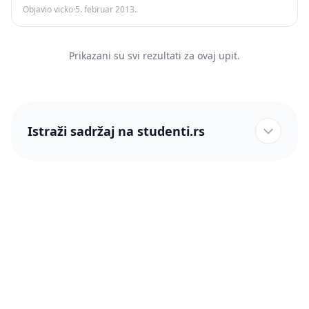
Objavio vicko
·
5. februar 2013.
Prikazani su svi rezultati za ovaj upit.
Istraži sadržaj na studenti.rs
studenti.rs naslovnica
Više od 250 hiljada studenata nam je ukazalo poverenje!