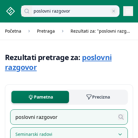
studenti.rs home page
Pretraži dokumente
Navi
Početna
Pretraga
Rezultati za: "poslovni razgovor"
Rezultati pretrage za:
poslovni
razgovor
Pametna
Precizna
Seminarski radovi