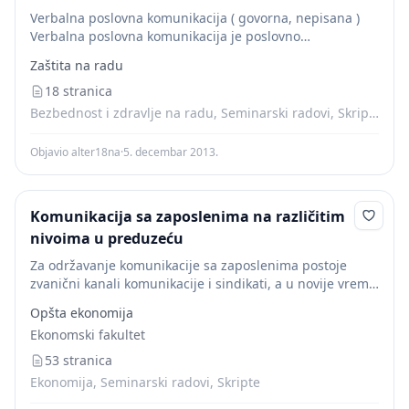
Verbalna poslovna komunikacija ( govorna, nepisana )
Verbalna poslovna komunikacija je poslovno
komuniciranje u kojem su sredstvo prenošenja poruke
Zaštita na radu
izgovorene riječi uz govor tijela i čini oko 30% ukupne
poslovne...
18 stranica
Bezbednost i zdravlje na radu, Seminarski radovi, Skripte, Žurnalistika
Objavio alter18na
·
5. decembar 2013.
Komunikacija sa zaposlenima na različitim
nivoima u preduzeću
Za održavanje komunikacije sa zaposlenima postoje
zvanični kanali komunikacije i sindikati, a u novije vreme
uvode se i nove savetodavne tehnike u vidu brifing
Opšta ekonomija
grupa, tj. redovnih sastanaka na kojima...
Ekonomski fakultet
53 stranica
Ekonomija, Seminarski radovi, Skripte