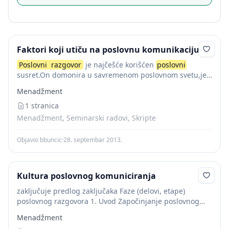
Faktori koji utiču na poslovnu komunikaciju
Poslovni
razgovor
je najčešće korišćen
poslovni
susret.On domonira u savremenom poslovnom svetu,jer
omogućava razmenu mišljenja,daje mogućnost da se
Menadžment
ukaže na prednosti ili slabosti poslovnog poduhvata,i da
se dođe do zajedničke...
1 stranica
Menadžment, Seminarski radovi, Skripte
Objavio bbuncic
·
28. septembar 2013.
Kultura poslovnog komuniciranja
zaključuje predlog zaključaka Faze (delovi, etape)
poslovnog razgovora 1. Uvod Započinjanje poslovnog
razgovora (razlika prvog i kasnijih susreta poslovnih
Menadžment
partnera). Prvi susret služi da jedni u druge steknemo