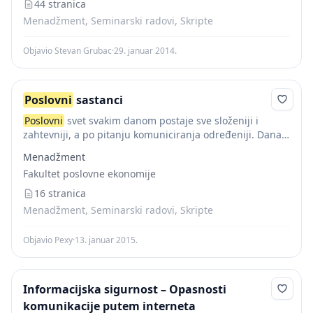
poverenje. Težimo...
44 stranica
Menadžment, Seminarski radovi, Skripte
Objavio Stevan Grubac
·
29. januar 2014.
Poslovni
sastanci
Poslovni
svet svakim danom postaje sve složeniji i
zahtevniji, a po pitanju komuniciranja određeniji. Danas
svi poslujemo po principu „vreme je novac“. Zato
Menadžment
poslovni
sastanak treba i mora da bude...
Fakultet poslovne ekonomije
16 stranica
Menadžment, Seminarski radovi, Skripte
Objavio Pexy
·
13. januar 2015.
Informacijska sigurnost – Opasnosti
komunikacije putem interneta