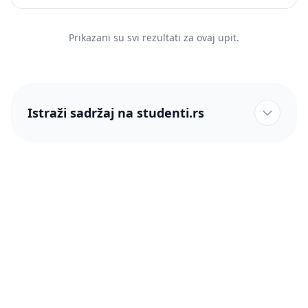
Prikazani su svi rezultati za ovaj upit.
Istraži sadržaj na studenti.rs
studenti.rs naslovnica
Više od 250 hiljada studenata nam je ukazalo poverenje!
studenti.rs
Podrška