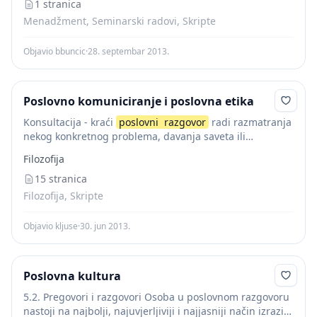
se dođe do zajedničke...
1 stranica
Menadžment, Seminarski radovi, Skripte
Objavio bbuncic
·
28. septembar 2013.
Poslovno komuniciranje i poslovna etika
Konsultacija - kraći
poslovni
razgovor
radi razmatranja
nekog konkretnog problema, davanja saveta ili
uputstava za rad. -
Poslovni
sastanak - oblik interakcije
Filozofija
većeg broja ljudi, poslovnih partnera vezan za jedan...
15 stranica
Filozofija, Skripte
Objavio kljuse
·
30. jun 2013.
Poslovna kultura
5.2. Pregovori i razgovori Osoba u poslovnom razgovoru
nastoji na najbolji, najuvjerljiviji i najjasniji način izraziti