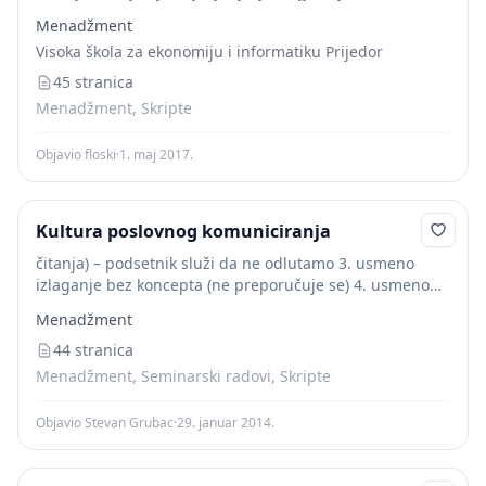
svoje misli, viđenja, situacije ili probleme, a s ciljem
Menadžment
obavještavanja, postizanja sporazuma, odobravanja ili...
Visoka škola za ekonomiju i informatiku Prijedor
45 stranica
Menadžment, Skripte
Objavio floski
·
1. maj 2017.
Kultura poslovnog komuniciranja
čitanja) – podsetnik služi da ne odlutamo 3. usmeno
izlaganje bez koncepta (ne preporučuje se) 4. usmeno
izlaganje zatvorenog tipa (govornik se ne prekida, koristi
Menadžment
se u završnom delu razgovora)...
44 stranica
Menadžment, Seminarski radovi, Skripte
Objavio Stevan Grubac
·
29. januar 2014.