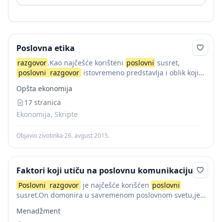
Poslovna etika
razgovor
.Kao najčešće korišteni
poslovni
susret,
poslovni
razgovor
istovremeno predstavlja i oblik koji
omogućava optimalno da se na nivou interakcije više
Opšta ekonomija
poslovnih partnera obavi razmjena mišljenja, ukaže na
sve prednosti, ali...
17 stranica
Ekonomija, Skripte
Objavio zivotinka
·
26. avgust 2015.
Faktori koji utiču na poslovnu komunikaciju
Poslovni
razgovor
je najčešće korišćen
poslovni
susret.On domonira u savremenom poslovnom svetu,jer
omogućava razmenu mišljenja,daje mogućnost da se
Menadžment
ukaže na prednosti ili slabosti poslovnog poduhvata,i da