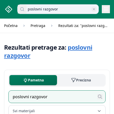
studenti.rs home page
Pretraži dokumente
Navi
Početna
Pretraga
Rezultati za: "poslovni razgovor"
Rezultati pretrage za:
poslovni
razgovor
Pametna
Precizna
Svi materijali