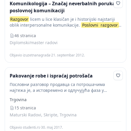
Komunikologija – Značaj neverbalnih poruka u
poslovnoj komunikaciji
Razgovor
licem u lice klasičan je i historijski najstariji
oblik interpersonalne komunikacije.
Poslovni
razgovor
je takođe i najviše upotrebljavani oblik poslovnog
46 stranica
komuniciranja, kojim se može obaviti širok krug
aktivnosti aplikativnog...
Diplomski/master radovi
Objavio izuzetnanagrada
·
21. septembar 2012.
Pakovanje robe i ispraćaj potrošača
Пословни разговор продавца са потрошачима
најтежа је, а истовремено и одлучујућа фаза у
процесу купопродаје робе. Циљ пословног разговора
Trgovina
јесте склапање споразума о купопродаји робе између
продавца и потрошача. За...
15 stranica
Maturski Radovi, Skripte, Trgovina
Objavio studenti.rs
·
30. maj 2017.