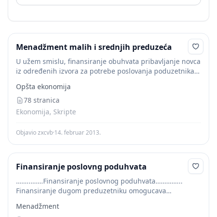
Menadžment malih i srednjih preduzeća
U užem smislu, finansiranje obuhvata pribavljanje novca
iz određenih izvora za potrebe poslovanja poduzetnika u
MSP. U širem smislu finansiranje podrazumijeva
Opšta ekonomija
ulaganje novca na nabavku materijalnih i drugih oblika
imovine...
78 stranica
Ekonomija, Skripte
Objavio zxcvb
·
14. februar 2013.
Finansiranje poslovng poduhvata
……..…….Finansiranje poslovnog poduhvata…………...
Finansiranje dugom preduzetniku omogucava
zadrzavanje vecinskog udela u vlasnistvu preduzeca i
Menadžment
vecu isplativost raspodele dividendi narocito ako je